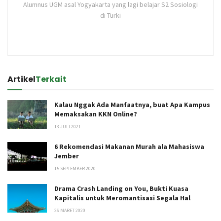
Alumnus UGM asal Yogyakarta yang lagi belajar S2 Sosiologi
di Turki
Artikel
Terkait
Kalau Nggak Ada Manfaatnya, buat Apa Kampus
Memaksakan KKN Online?
13 JULI 2021
6 Rekomendasi Makanan Murah ala Mahasiswa
Jember
15 SEPTEMBER 2020
Drama Crash Landing on You, Bukti Kuasa
Kapitalis untuk Meromantisasi Segala Hal
26 MARET 2020