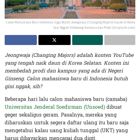
Calon Mahasiswa Baru Indonesia Juga Butuh Jeongwaja (Changing Majors) kayak di Korea
biar Nggak Dibohongi Kampus dan Prodi (Unsplash.com)
Jeongwaja (Changing Majors) adalah konten YouTube
yang tengah naik daun di Korea Selatan. Konten ini
membedah prodi dan kampus yang ada di Negeri
Ginseng. Calon mahasiswa baru di Indonesia butuh
gini nggak, sih?
Beberapa hari lalu calon mahasiswa baru (camaba)
Universitas Jenderal Soedirman (Unsoed)
dibuat
geger sekaligus geram. Pasalnya, mereka yang
diharuskan untuk segera daftar ulang itu baru saja
mengetahui kalau uang kuliah tunggal (UKT) yang
harus dibayarkan mencapai dua digit.