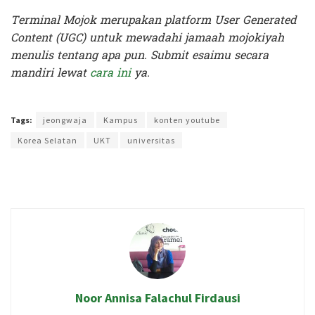
Terminal Mojok merupakan platform User Generated
Content (UGC) untuk mewadahi jamaah mojokiyah
menulis tentang apa pun. Submit esaimu secara
mandiri lewat
cara ini
ya.
Terakhir diperbarui pada 26 April 2024 oleh
Intan Ekapratiwi
Tags:
jeongwaja
Kampus
konten youtube
Korea Selatan
UKT
universitas
Noor Annisa Falachul Firdausi