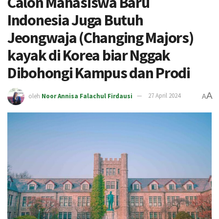
Calon Mahasiswa Baru
Indonesia Juga Butuh
Jeongwaja (Changing Majors)
kayak di Korea biar Nggak
Dibohongi Kampus dan Prodi
A
oleh
Noor Annisa Falachul Firdausi
27 April 2024
A