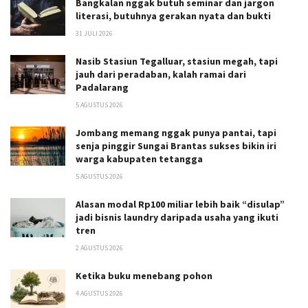
Bangkalan nggak butuh seminar dan jargon
literasi, butuhnya gerakan nyata dan bukti
31 JULI 2026
Nasib Stasiun Tegalluar, stasiun megah, tapi
jauh dari peradaban, kalah ramai dari
Padalarang
5 AGUSTUS 2026
Jombang memang nggak punya pantai, tapi
senja pinggir Sungai Brantas sukses bikin iri
warga kabupaten tetangga
5 AGUSTUS 2026
Alasan modal Rp100 miliar lebih baik “disulap”
jadi bisnis laundry daripada usaha yang ikuti
tren
2 AGUSTUS 2026
Ketika buku menebang pohon
4 AGUSTUS 2026