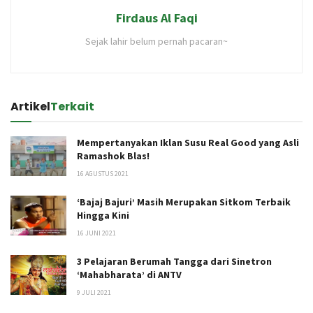
Firdaus Al Faqi
Sejak lahir belum pernah pacaran~
Artikel
Terkait
Mempertanyakan Iklan Susu Real Good yang Asli
Ramashok Blas!
16 AGUSTUS 2021
‘Bajaj Bajuri’ Masih Merupakan Sitkom Terbaik
Hingga Kini
16 JUNI 2021
3 Pelajaran Berumah Tangga dari Sinetron
‘Mahabharata’ di ANTV
9 JULI 2021