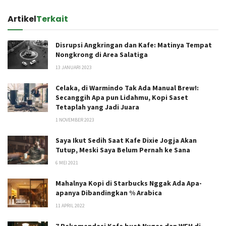
Artikel
Terkait
Disrupsi Angkringan dan Kafe: Matinya Tempat
Nongkrong di Area Salatiga
13 JANUARI 2023
Celaka, di Warmindo Tak Ada Manual Brew!:
Secanggih Apa pun Lidahmu, Kopi Saset
Tetaplah yang Jadi Juara
1 NOVEMBER 2023
Saya Ikut Sedih Saat Kafe Dixie Jogja Akan
Tutup, Meski Saya Belum Pernah ke Sana
6 MEI 2021
Mahalnya Kopi di Starbucks Nggak Ada Apa-
apanya Dibandingkan % Arabica
11 APRIL 2022
7 Rekomendasi Kafe buat Nugas dan WFH di