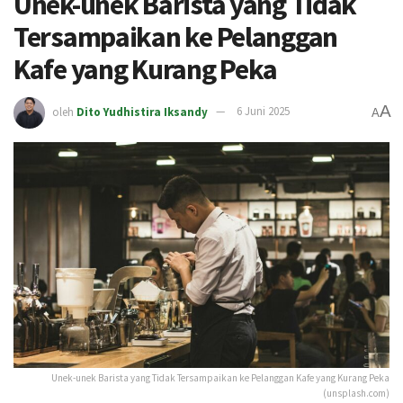
Unek-unek Barista yang Tidak
Tersampaikan ke Pelanggan
Kafe yang Kurang Peka
A
oleh
Dito Yudhistira Iksandy
6 Juni 2025
A
Unek-unek Barista yang Tidak Tersampaikan ke Pelanggan Kafe yang Kurang Peka
(unsplash.com)