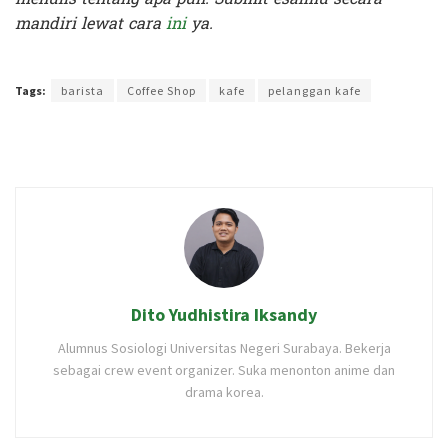
mandiri lewat cara
ini
ya.
Terakhir diperbarui pada 6 Juni 2025 oleh
Kenia Intan
Tags:
barista
Coffee Shop
kafe
pelanggan kafe
Dito Yudhistira Iksandy
Alumnus Sosiologi Universitas Negeri Surabaya. Bekerja
sebagai crew event organizer. Suka menonton anime dan
drama korea.