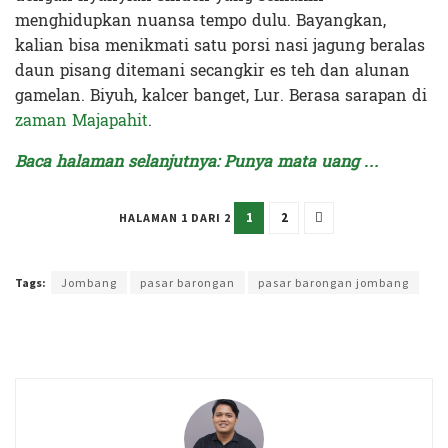
menghidupkan nuansa tempo dulu. Bayangkan,
kalian bisa menikmati satu porsi nasi jagung beralas
daun pisang ditemani secangkir es teh dan alunan
gamelan. Biyuh, kalcer banget, Lur. Berasa sarapan di
zaman Majapahit
.
Baca halaman selanjutnya: Punya mata uang …
1
2
HALAMAN 1 DARI 2
Terakhir diperbarui pada 23 Maret 2024 oleh
Kenia Intan
Tags:
Jombang
pasar barongan
pasar barongan jombang