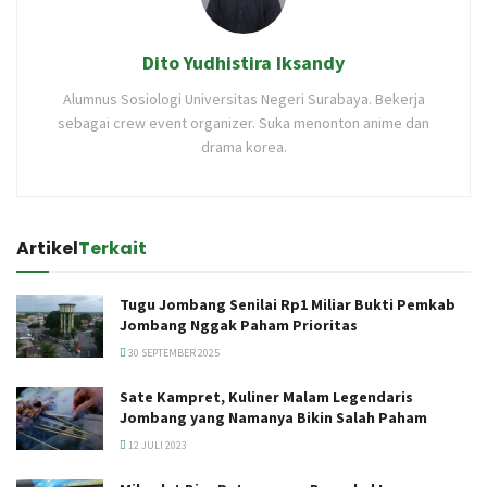
Dito Yudhistira Iksandy
Alumnus Sosiologi Universitas Negeri Surabaya. Bekerja
sebagai crew event organizer. Suka menonton anime dan
drama korea.
Artikel
Terkait
Tugu Jombang Senilai Rp1 Miliar Bukti Pemkab
Jombang Nggak Paham Prioritas
30 SEPTEMBER 2025
Sate Kampret, Kuliner Malam Legendaris
Jombang yang Namanya Bikin Salah Paham
12 JULI 2023