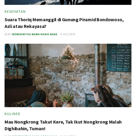
KESEHATAN
Suara Thoriq Memanggil di Gunung Piramid Bondowoso,
Asli atau Rekayasa?
OLEH
BENEDIKTUS NAMA KORO KAHA
4 JULI 2019
KULINER
Mau Nongkrong Takut Kere, Tak Ikut Nongkrong Malah
Dighibahin, Tuman!