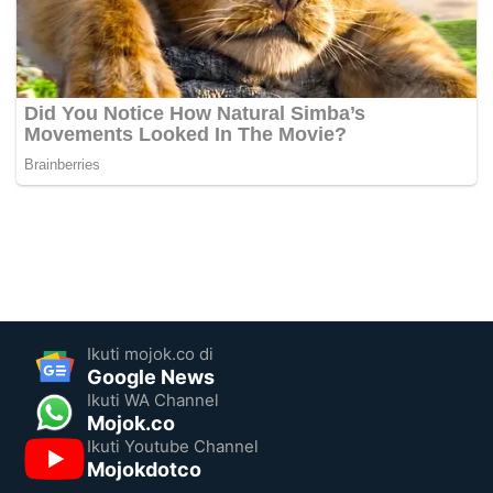
Ikuti mojok.co di
Google News
Ikuti WA Channel
Mojok.co
Ikuti Youtube Channel
Mojokdotco