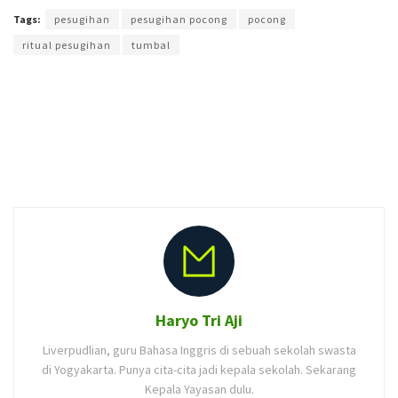
Tags:
pesugihan
pesugihan pocong
pocong
ritual pesugihan
tumbal
Haryo Tri Aji
Liverpudlian, guru Bahasa Inggris di sebuah sekolah swasta
di Yogyakarta. Punya cita-cita jadi kepala sekolah. Sekarang
Kepala Yayasan dulu.