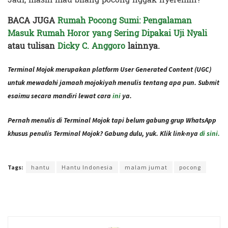
BACA JUGA
Rumah Pocong Sumi: Pengalaman
Masuk Rumah Horor yang Sering Dipakai Uji Nyali
atau tulisan
Dicky C. Anggoro
lainnya.
Terminal Mojok merupakan platform User Generated Content (UGC)
untuk mewadahi jamaah mojokiyah menulis tentang apa pun. Submit
esaimu secara mandiri lewat cara
ini
ya.
Pernah menulis di Terminal Mojok tapi belum gabung grup WhatsApp
khusus penulis Terminal Mojok? Gabung dulu, yuk. Klik link-nya
di sini.
Terakhir diperbarui pada 7 September 2021 oleh
Administrator
Tags:
hantu
Hantu Indonesia
malam jumat
pocong