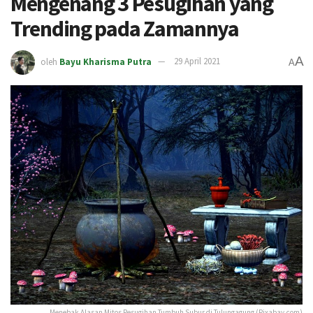
Mengenang 3 Pesugihan yang
Trending pada Zamannya
A
oleh
Bayu Kharisma Putra
29 April 2021
A
Menebak Alasan Mitos Pesugihan Tumbuh Subur di Tulungagung (Pixabay.com)