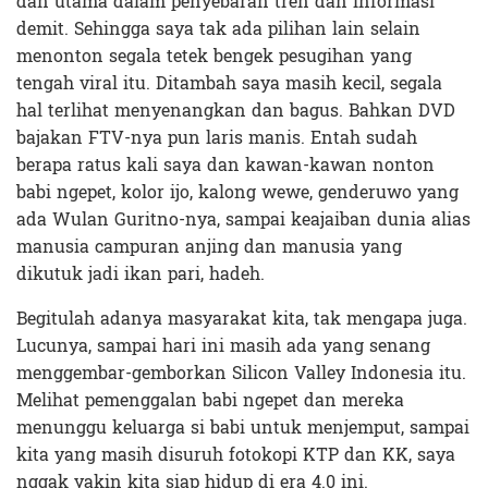
dan utama dalam penyebaran tren dan informasi
demit. Sehingga saya tak ada pilihan lain selain
menonton segala tetek bengek pesugihan yang
tengah viral itu. Ditambah saya masih kecil, segala
hal terlihat menyenangkan dan bagus. Bahkan DVD
bajakan FTV-nya pun laris manis. Entah sudah
berapa ratus kali saya dan kawan-kawan nonton
babi ngepet, kolor ijo, kalong wewe, genderuwo yang
ada Wulan Guritno-nya, sampai keajaiban dunia alias
manusia campuran anjing dan manusia yang
dikutuk jadi ikan pari, hadeh.
Begitulah adanya masyarakat kita, tak mengapa juga.
Lucunya, sampai hari ini masih ada yang senang
menggembar-gemborkan Silicon Valley Indonesia itu.
Melihat pemenggalan babi ngepet dan mereka
menunggu keluarga si babi untuk menjemput, sampai
kita yang masih disuruh fotokopi KTP dan KK, saya
nggak yakin kita siap hidup di era 4.0 ini.