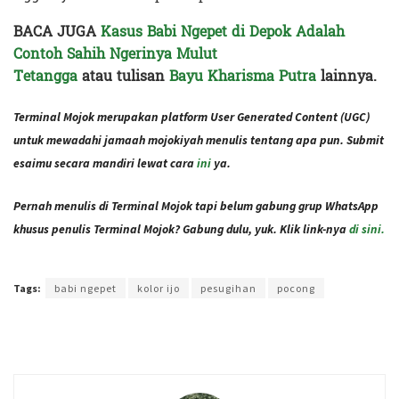
BACA JUGA
Kasus Babi Ngepet di Depok Adalah
Contoh Sahih Ngerinya Mulut
Tetangga
atau
tulisan
Bayu Kharisma Putra
lainnya.
Terminal Mojok merupakan platform User Generated Content (UGC)
untuk mewadahi jamaah mojokiyah menulis tentang apa pun. Submit
esaimu secara mandiri lewat cara
ini
ya.
Pernah menulis di Terminal Mojok tapi belum gabung grup WhatsApp
khusus penulis Terminal Mojok? Gabung dulu, yuk. Klik link-nya
di sini.
Terakhir diperbarui pada 29 April 2021 oleh
Rizky Prasetya
Tags:
babi ngepet
kolor ijo
pesugihan
pocong