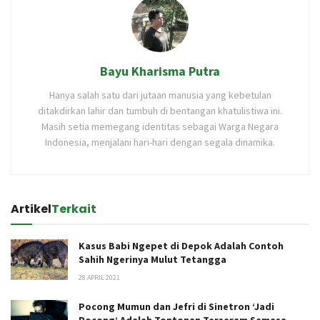
Bayu Kharisma Putra
Hanya salah satu dari jutaan manusia yang kebetulan
ditakdirkan lahir dan tumbuh di bentangan khatulistiwa ini.
Masih setia memegang identitas sebagai Warga Negara
Indonesia, menjalani hari-hari dengan segala dinamika.
Artikel
Terkait
Kasus Babi Ngepet di Depok Adalah Contoh
Sahih Ngerinya Mulut Tetangga
28 APRIL 2021
Pocong Mumun dan Jefri di Sinetron ‘Jadi
Pocong’ Adalah Tontonan Terseram Semasa