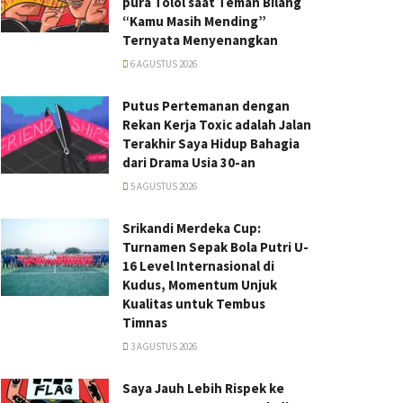
pura Tolol saat Teman Bilang
“Kamu Masih Mending”
Ternyata Menyenangkan
6 AGUSTUS 2026
Putus Pertemanan dengan
Rekan Kerja Toxic adalah Jalan
Terakhir Saya Hidup Bahagia
dari Drama Usia 30-an
5 AGUSTUS 2026
Srikandi Merdeka Cup:
Turnamen Sepak Bola Putri U-
16 Level Internasional di
Kudus, Momentum Unjuk
Kualitas untuk Tembus
Timnas
3 AGUSTUS 2026
Saya Jauh Lebih Rispek ke