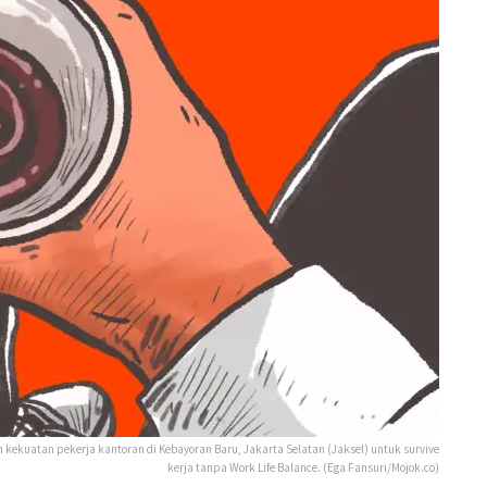
ikan kekuatan pekerja kantoran di Kebayoran Baru, Jakarta Selatan (Jaksel) untuk survive
kerja tanpa Work Life Balance. (Ega Fansuri/Mojok.co)