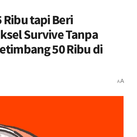
 Ribu tapi Beri
ksel Survive Tanpa
Ketimbang 50 Ribu di
A
A