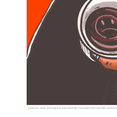
Ilustrasi - Kopi starling dan kopi keliling: cuma Rp5 ribu tapi beri sunt