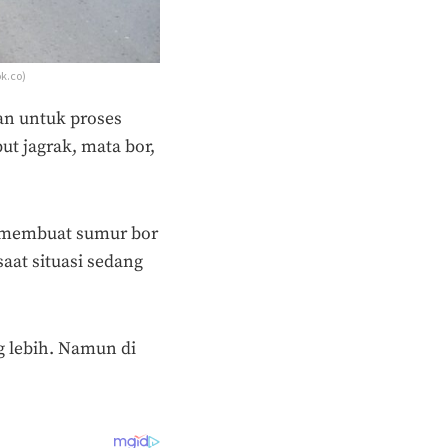
k.co)
an untuk proses
ut jagrak, mata bor,
r membuat sumur bor
at situasi sedang
g lebih. Namun di