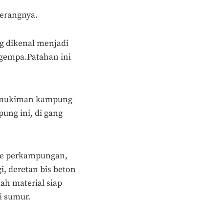
terangnya.
ng dikenal menjadi
 gempa.Patahan ini
permukiman kampung
ung ini, di gang
 ke perkampungan,
i, deretan bis beton
ah material siap
i sumur.