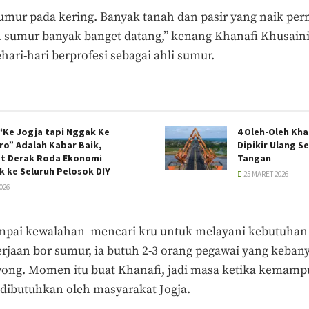
umur pada kering. Banyak tanah dan pasir yang naik per
 sumur banyak banget datang,” kenang Khanafi Khusaini 
hari-hari berprofesi sebagai ahli sumur.
“Ke Jogja tapi Nggak Ke
4 Oleh-Oleh Kha
ro” Adalah Kabar Baik,
Dipikir Ulang S
 Derak Roda Ekonomi
Tangan
k ke Seluruh Pelosok DIY
25 MARET 2026
026
sampai kewalahan mencari kru untuk melayani kebutuhan
rjaan bor sumur, ia butuh 2-3 orang pegawai yang kebanya
wong. Momen itu buat Khanafi, jadi masa ketika kemampu
dibutuhkan oleh masyarakat Jogja.