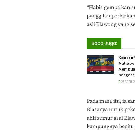
“Habis gempa kan s
panggilan perbaikan
asli Blawong yang se
Baca Juga:
Konten 
Maliobo
Membuat
Bergera
26 APRIL 2
Pada masa itu, ia 
Biasanya untuk peke
ahli sumur asal Bla
kampungnya begitu 