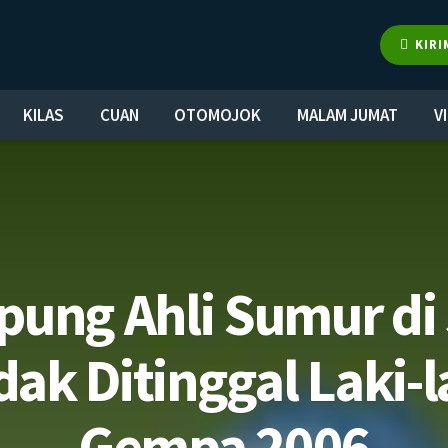
KIRI
KILAS
CUAN
OTOMOJOK
MALAM JUMAT
V
ung Ahli Sumur di
k Ditinggal Laki-l
Gempa 2006