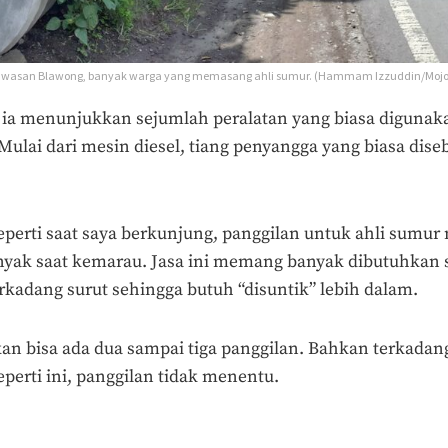
awasan Blawong, banyak warga yang memasang ahli sumur. (Hammam Izzuddin/Mojo
 ia menunjukkan sejumlah peralatan yang biasa digunak
ulai dari mesin diesel, tiang penyangga yang biasa diseb
perti saat saya berkunjung, panggilan untuk ahli sumu
yak saat kemarau. Jasa ini memang banyak dibutuhkan sa
erkadang surut sehingga butuh “disuntik” lebih dalam.
an bisa ada dua sampai tiga panggilan. Bahkan terkadan
erti ini, panggilan tidak menentu.