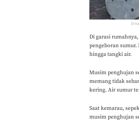
Di k
Di garasi rumahnya,
pengeboran sumur. M
hingga tangki air.
Musim penghujan se
memang tidak seban
kering. Air sumur t
Saat kemarau, sepek
musim penghujan sep