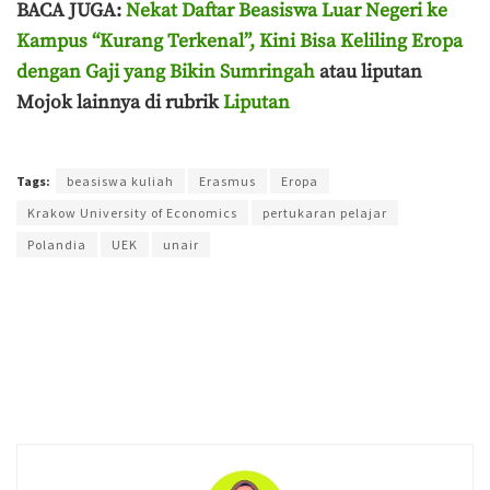
BACA JUGA:
Nekat Daftar Beasiswa Luar Negeri ke
Kampus “Kurang Terkenal”, Kini Bisa Keliling Eropa
dengan Gaji yang Bikin Sumringah
atau liputan
Mojok lainnya di rubrik
Liputan
Terakhir diperbarui pada 24 Juni 2026 oleh
Aisyah Amira Wakang
Tags:
beasiswa kuliah
Erasmus
Eropa
Krakow University of Economics
pertukaran pelajar
Polandia
UEK
unair