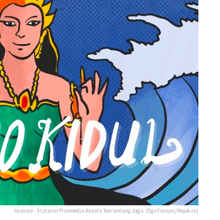
Ilustrasi - 3 catatan Pramoedya Ananta Toer tentang Jogja. (Ega Fansuri/Mojok.co)