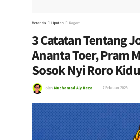
Beranda
Liputan
Ragam
3 Catatan Tentang J
Ananta Toer, Pram 
Sosok Nyi Roro Kidu
oleh
Muchamad Aly Reza
7 Februari 2025