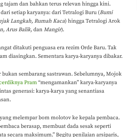
ng tajam dan bahkan terus relevan hingga kini.
dari setiap karyanya: dari Tetralogi Buru (
Bumi
Jejak Langkah, Rumah Kaca
) hingga Tetralogi Arok
n, Arus Balik,
dan
Mangir
).
angat ditakuti penguasa era rezim Orde Baru. Tak
m diasingkan. Sementara karya-karyanya dibakar.
 bukan sembarang sastrawan. Sebelumnya, Mojok
cerdiknya Pram
“mengamankan” karya-karyanya
intas generasi: karya-karya yang senantiasa
asan.
nan yang melempar bom molotov ke kepala pembaca.
pembaca berasap, membuat dada sesak seperti
a secara maksimum.” Begitu penilaian arsiparis,