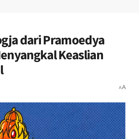
ogja dari Pramoedya
Menyangkal Keaslian
l
A
A