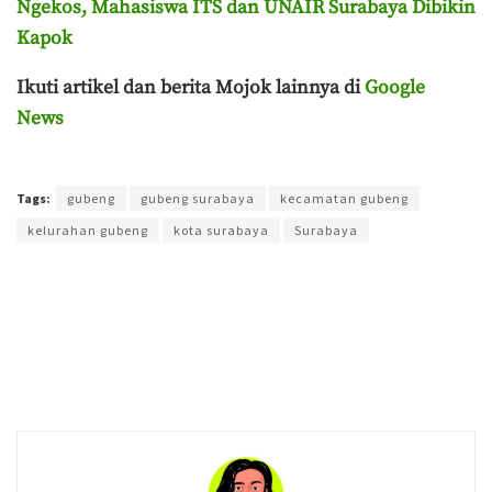
Ngekos, Mahasiswa ITS dan UNAIR Surabaya Dibikin
Kapok
Ikuti artikel dan berita Mojok lainnya di
Google
News
Terakhir diperbarui pada 1 Agustus 2024 oleh
Ahmad Effendi
Tags:
gubeng
gubeng surabaya
kecamatan gubeng
kelurahan gubeng
kota surabaya
Surabaya