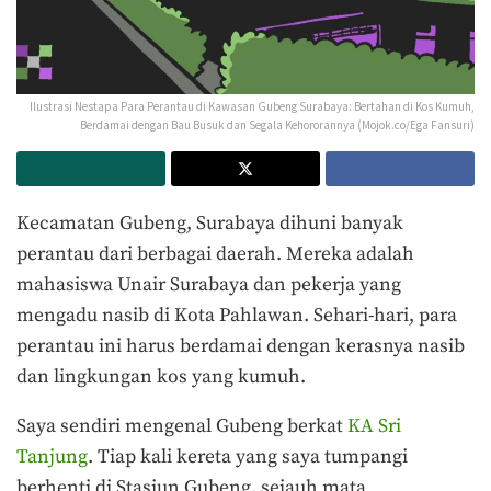
Ilustrasi Nestapa Para Perantau di Kawasan Gubeng Surabaya: Bertahan di Kos Kumuh,
Berdamai dengan Bau Busuk dan Segala Kehororannya (Mojok.co/Ega Fansuri)
Kecamatan Gubeng, Surabaya dihuni banyak
perantau dari berbagai daerah. Mereka adalah
mahasiswa Unair Surabaya dan pekerja yang
mengadu nasib di Kota Pahlawan. Sehari-hari, para
perantau ini harus berdamai dengan kerasnya nasib
dan lingkungan kos yang kumuh.
Saya sendiri mengenal Gubeng berkat
KA Sri
Tanjung
. Tiap kali kereta yang saya tumpangi
berhenti di Stasiun Gubeng, sejauh mata