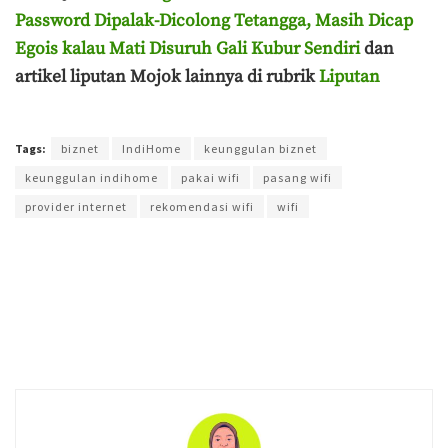
Password Dipalak-Dicolong Tetangga, Masih Dicap
Egois kalau Mati Disuruh Gali Kubur Sendiri
dan
artikel liputan Mojok lainnya di rubrik
Liputan
Terakhir diperbarui pada 23 April 2026 oleh
Aisyah Amira Wakang
Tags:
biznet
IndiHome
keunggulan biznet
keunggulan indihome
pakai wifi
pasang wifi
provider internet
rekomendasi wifi
wifi