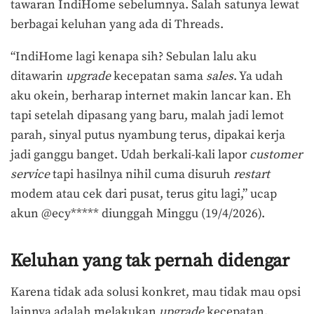
tawaran IndiHome sebelumnya. Salah satunya lewat
berbagai keluhan yang ada di Threads.
“IndiHome lagi kenapa sih? Sebulan lalu aku
ditawarin
upgrade
kecepatan sama
sales
. Ya udah
aku okein, berharap internet makin lancar kan. Eh
tapi setelah dipasang yang baru, malah jadi lemot
parah, sinyal putus nyambung terus, dipakai kerja
jadi ganggu banget. Udah berkali-kali lapor
customer
service
tapi hasilnya nihil cuma disuruh
restart
modem atau cek dari pusat, terus gitu lagi,” ucap
akun @ecy***** diunggah Minggu (19/4/2026).
Keluhan yang tak pernah didengar
Karena tidak ada solusi konkret, mau tidak mau opsi
lainnya adalah melakukan
upgrade
kecepatan.