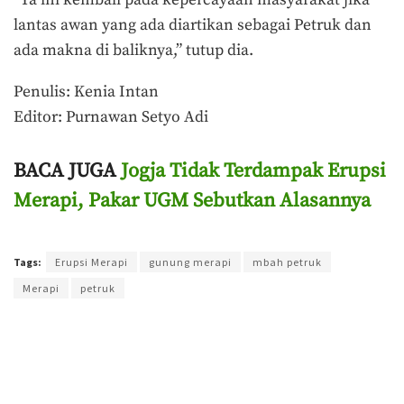
“Ya ini kembali pada kepercayaan masyarakat jika
lantas awan yang ada diartikan sebagai Petruk dan
ada makna di baliknya,” tutup dia.
Penulis: Kenia Intan
Editor: Purnawan Setyo Adi
BACA JUGA
Jogja Tidak Terdampak Erupsi
Merapi, Pakar UGM Sebutkan Alasannya
Terakhir diperbarui pada 17 Maret 2023 oleh
Purnawan Setyo Adi
Tags:
Erupsi Merapi
gunung merapi
mbah petruk
Merapi
petruk