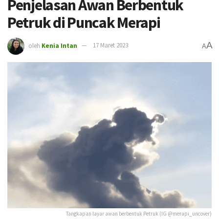
Penjelasan Awan Berbentuk
Petruk di Puncak Merapi
A
oleh
Kenia Intan
17 Maret 2023
A
Tangkapan layar awan berbentuk Petruk (IG @merapi_uncover)