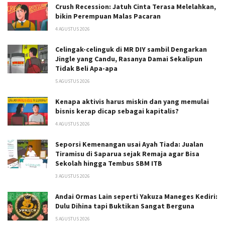
Crush Recession: Jatuh Cinta Terasa Melelahkan,
bikin Perempuan Malas Pacaran
4 AGUSTUS 2026
Celingak-celinguk di MR DIY sambil Dengarkan
Jingle yang Candu, Rasanya Damai Sekalipun
Tidak Beli Apa-apa
5 AGUSTUS 2026
Kenapa aktivis harus miskin dan yang memulai
bisnis kerap dicap sebagai kapitalis?
4 AGUSTUS 2026
Seporsi Kemenangan usai Ayah Tiada: Jualan
Tiramisu di Saparua sejak Remaja agar Bisa
Sekolah hingga Tembus SBM ITB
3 AGUSTUS 2026
Andai Ormas Lain seperti Yakuza Maneges Kediri:
Dulu Dihina tapi Buktikan Sangat Berguna
5 AGUSTUS 2026