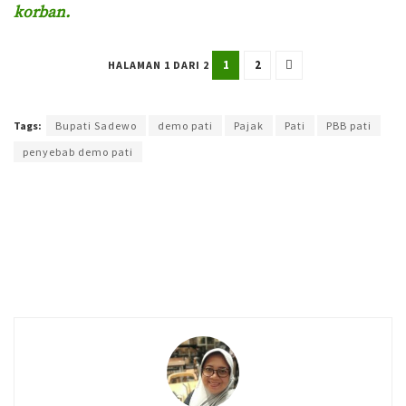
korban.
1
2
HALAMAN 1 DARI 2
Terakhir diperbarui pada 14 Agustus 2025 oleh
Yamadipati Seno
Tags:
Bupati Sadewo
demo pati
Pajak
Pati
PBB pati
penyebab demo pati