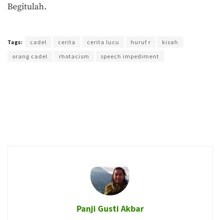
Begitulah.
Terakhir diperbarui pada 20 April 2020 oleh
Admin
Tags:
cadel
cerita
cerita lucu
huruf r
kisah
orang cadel
rhotacism
speech impediment
Panji Gusti Akbar