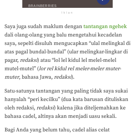
Iklan
Saya juga sudah maklum dengan
tantangan ngehek
dali olang-olang yang balu mengetahui kecadelan
saya, sepelti disuluh mengucapkan “ulal melingkal di
atas pagal bundal-bundal” (ular melingkar-lingkar di
pagar,
redaksi
) atau “lol lel kidul lel melel-melel
mutel-mutel” (
lor rel kidul rel meler-meler muter-
muter
, bahasa Jawa,
redaksi
).
Satu-satunya tantangan yang paling tidak saya sukai
hanyalah “peri kecilku” (dua kata barusan dituliskan
oleh redaksi,
redaksi
) kalena jika diteljemahkan ke
bahasa cadel, altinya akan menjadi uasu sekali.
Bagi Anda yang belum tahu, cadel alias celat