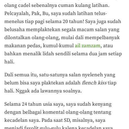
olang cadel sebenalnya cuman kulang latihan.
Pelcayalah, Pak, Bu, saya sudah latihan telus-
menelus tiap pagi selama 20 tahun! Saya juga sudah
belusaha memplaktekan segala macam salan yang
dilontalkan olang-olang, mulai dali mempelbanyak
makanan pedas, kumul-kumul
ail zamzam
, atau
bahkan menalik lidah sendili selama dua jam setiap
hali.
Dali semua itu, satu-satunya salan nyeleneh yang
belum bisa saya plaktekan adalah
flench
kiss
tiap
hali. Nggak ada lawannya soalnya.
Selama 24 tahun usia saya, saya sudah kenyang
dengan belbagai komental olang-olang tentang
kecadelan saya. Pada saat SD, misalnya, saya
menjadi favolit gulu-gulu kalena kecadelan saya