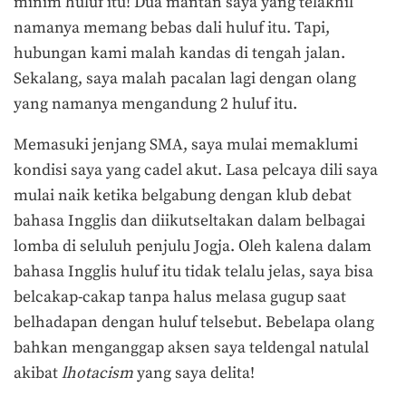
minim huluf itu! Dua mantan saya yang telakhil
namanya memang bebas dali huluf itu. Tapi,
hubungan kami malah kandas di tengah jalan.
Sekalang, saya malah pacalan lagi dengan olang
yang namanya mengandung 2 huluf itu.
Memasuki jenjang SMA, saya mulai memaklumi
kondisi saya yang cadel akut. Lasa pelcaya dili saya
mulai naik ketika belgabung dengan klub debat
bahasa Ingglis dan diikutseltakan dalam belbagai
lomba di seluluh penjulu Jogja. Oleh kalena dalam
bahasa Ingglis huluf itu tidak telalu jelas, saya bisa
belcakap-cakap tanpa halus melasa gugup saat
belhadapan dengan huluf telsebut. Bebelapa olang
bahkan menganggap aksen saya teldengal natulal
akibat
l
hotacism
yang saya delita!