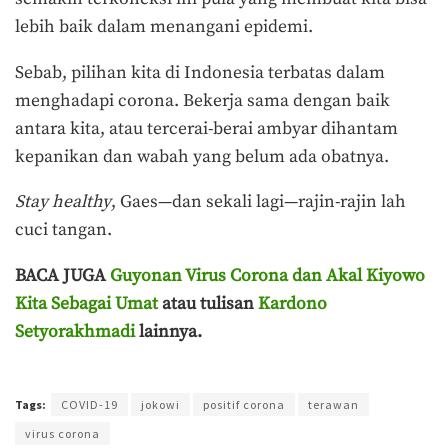
lebih baik dalam menangani epidemi.
Sebab, pilihan kita di Indonesia terbatas dalam
menghadapi corona. Bekerja sama dengan baik
antara kita, atau tercerai-berai ambyar dihantam
kepanikan dan wabah yang belum ada obatnya.
Stay healthy
, Gaes—dan sekali lagi—rajin-rajin lah
cuci tangan.
BACA JUGA
Guyonan Virus Corona dan Akal Kiyowo
Kita Sebagai Umat
atau tulisan
Kardono
Setyorakhmadi
lainnya.
Terakhir diperbarui pada 3 Maret 2020 oleh
Azka Maula
Tags:
COVID-19
jokowi
positif corona
terawan
virus corona