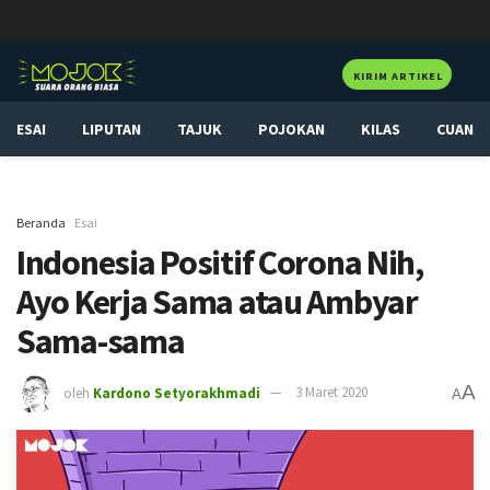
KIRIM ARTIKEL
ESAI
LIPUTAN
TAJUK
POJOKAN
KILAS
CUAN
Beranda
Esai
Indonesia Positif Corona Nih,
Ayo Kerja Sama atau Ambyar
Sama-sama
A
oleh
Kardono Setyorakhmadi
3 Maret 2020
A