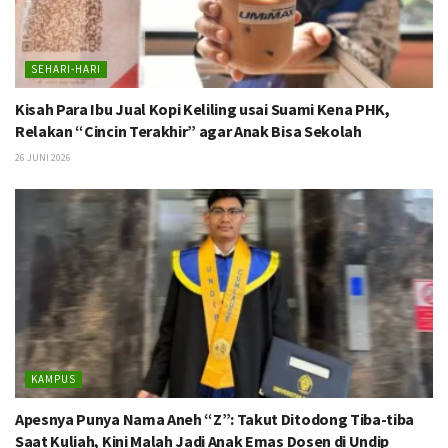
SEHARI-HARI
Kisah Para Ibu Jual Kopi Keliling usai Suami Kena PHK,
Relakan “Cincin Terakhir” agar Anak Bisa Sekolah
26 JUNI 2026
KAMPUS
Apesnya Punya Nama Aneh “Z”: Takut Ditodong Tiba-tiba
Saat Kuliah, Kini Malah Jadi Anak Emas Dosen di Undip