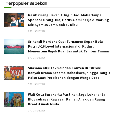
Terpopuler Sepekan
Nasib Orang Haven’t: Ingin Jadi Maba Tanpa
Sponsor Orang Tua, Harus Alami Kerja di Warung
Mie Ayam 16 Jam Upah 30 Ribu
7 AGUSTUS 2026
Srikandi Merdeka Cup: Turnamen Sepak Bola
Putri U-16 Level Internasional di Kudus,
Momentum Unjuk Kualitas untuk Tembus Timnas
3 AGUSTUS 2026
Suasana KKN Tak Seindah Konten di TikTok:
Banyak Drama Sesama Mahasiswa, hingga Tangis
Palsu Saat Perpisahan dengan Warga Desa
5 AGUSTUS 2026
Wali Kota Surakarta Pastikan Jaga Lokananta
Bloc sebagai Kawasan Ramah Anak dan Ruang
Kreatif Anak Muda
9 AGUSTUS 2026