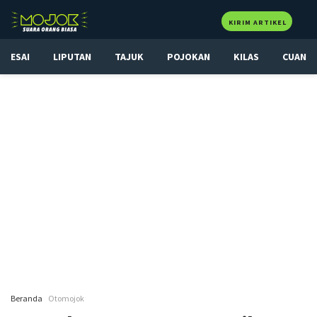
KIRIM ARTIKEL
ESAI
LIPUTAN
TAJUK
POJOKAN
KILAS
CUAN
Beranda
Otomojok