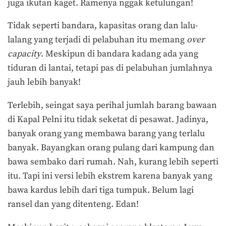
juga ikutan kaget. Ramenya nggak ketulungan!
Tidak seperti bandara, kapasitas orang dan lalu-
lalang yang terjadi di pelabuhan itu memang
over
capacity
. Meskipun di bandara kadang ada yang
tiduran di lantai, tetapi pas di pelabuhan jumlahnya
jauh lebih banyak!
Terlebih, seingat saya perihal jumlah barang bawaan
di Kapal Pelni itu tidak seketat di pesawat. Jadinya,
banyak orang yang membawa barang yang terlalu
banyak. Bayangkan orang pulang dari kampung dan
bawa sembako dari rumah. Nah, kurang lebih seperti
itu. Tapi ini versi lebih ekstrem karena banyak yang
bawa kardus lebih dari tiga tumpuk. Belum lagi
ransel dan yang ditenteng. Edan!