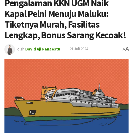
Pengalaman KKN UGM Naik
Kapal Pelni Menuju Maluku:
Tiketnya Murah, Fasilitas
Lengkap, Bonus Sarang Kecoak!
A
oleh
David Aji Pangestu
21 Juli 2024
A