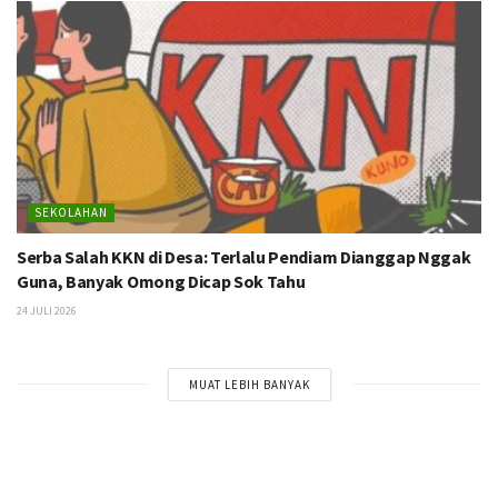
SEKOLAHAN
Serba Salah KKN di Desa: Terlalu Pendiam Dianggap Nggak
Guna, Banyak Omong Dicap Sok Tahu
24 JULI 2026
MUAT LEBIH BANYAK