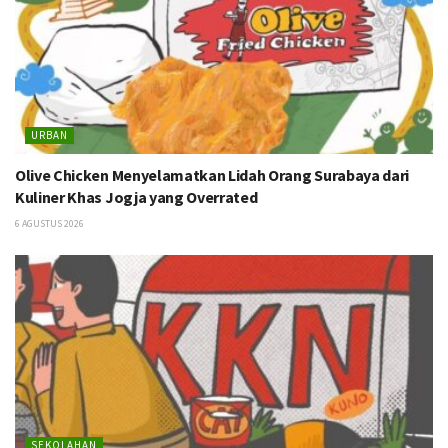
URBAN
Olive Chicken Menyelamatkan Lidah Orang Surabaya dari
Kuliner Khas Jogja yang Overrated
6 AGUSTUS 2026
SEKOLAHAN