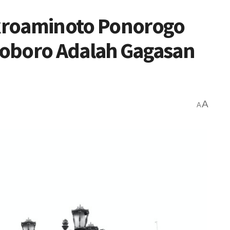
kroaminoto Ponorogo
lioboro Adalah Gagasan
A
A