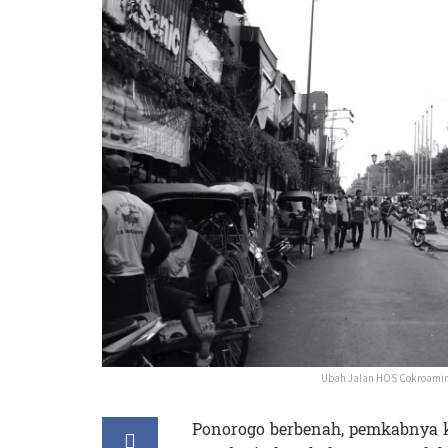
Ubah Jalan HOS Cokroamino
Ponorogo berbenah, pemkabnya k