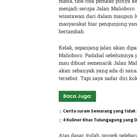
mana, tiba-tiba pemkab punya 
menjadi serupa Jalan Malioboro.
wisatawan dari dalam maupun l
masyarakat biar pengunjung yang
bertambah.
Kelak, sepanjang jalan akan di
Malioboro. Padahal sebelumnya ja
mau dibuat semenarik Jalan Mal
akan sebanyak yang ada di sana
tersebut. Tapi saya sadar diri ko
Baca Juga:
Cerita suram Semarang yang tidak 
4 Kuliner Khas Tulungagung yang D
Atas dasar itulah, proyek peleba