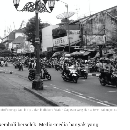
to Ponorogo Jadi Mirip Jalan Malioboro Adalah Gagasan yang Maksa terminal mojok.co
embali bersolek. Media-media banyak yang