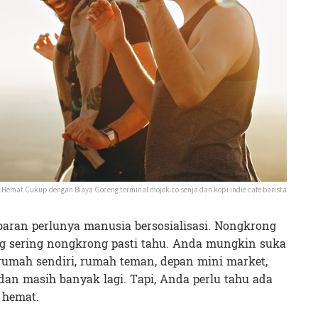
 Hemat Cukup dengan Biaya Goceng terminal mojok.co senja dan kopi indie cafe barista
ran perlunya manusia bersosialisasi. Nongkrong
ng sering nongkrong pasti tahu. Anda mungkin suka
rumah sendiri, rumah teman, depan mini market,
an masih banyak lagi. Tapi, Anda perlu tahu ada
 hemat.