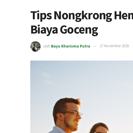
Tips Nongkrong He
Biaya Goceng
oleh
Bayu Kharisma Putra
27 November 2020