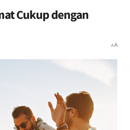
mat Cukup dengan
A
A