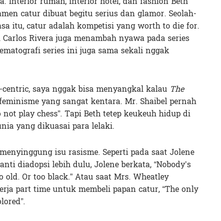
. Interior rumah, interior hotel, dan fashion Beth
men catur dibuat begitu serius dan glamor. Seolah-
 itu, catur adalah kompetisi yang worth to die for.
ri Carlos Rivera juga menambah nyawa pada series
ematografi series ini juga sama sekali nggak
-centric, saya nggak bisa menyangkal kalau
The
eminisme yang sangat kentara. Mr. Shaibel pernah
 not play chess”. Tapi Beth tetep keukeuh hidup di
ia yang dikuasai para lelaki.
menyinggung isu rasisme. Seperti pada saat Jolene
nti diadopsi lebih dulu, Jolene berkata, “Nobody’s
 old. Or too black.” Atau saat Mrs. Wheatley
rja part time untuk membeli papan catur, “The only
lored”.