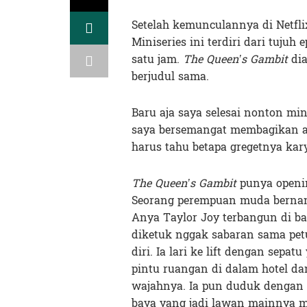
Setelah kemunculannya di Netfli
Miniseries ini terdiri dari tujuh
satu jam.
The Queen’s Gambit
dia
berjudul sama.
Baru aja saya selesai nonton min
saya bersemangat membagikan a
harus tahu betapa gregetnya kary
The Queen’s Gambit
punya openin
Seorang perempuan muda bernam
Anya Taylor Joy terbangun di ba
diketuk nggak sabaran sama petu
diri. Ia lari ke lift dengan sep
pintu ruangan di dalam hotel d
wajahnya. Ia pun duduk dengan 
baya yang jadi lawan mainnya m