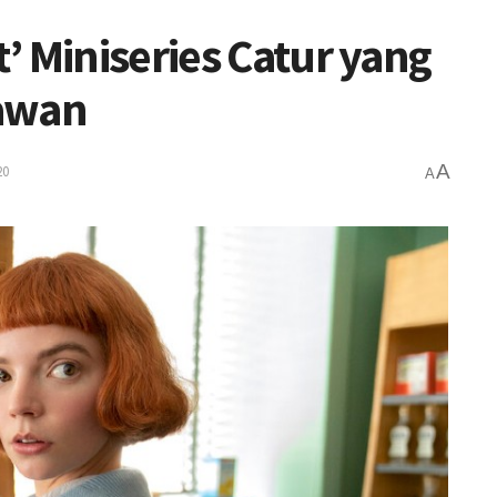
’ Miniseries Catur yang
Lawan
A
20
A