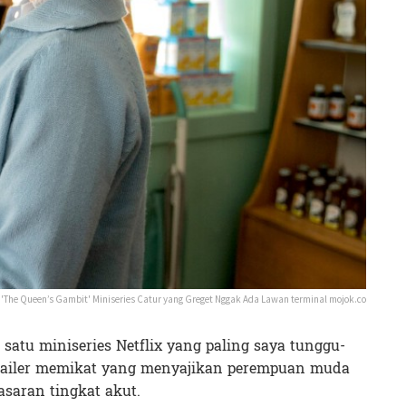
'The Queen’s Gambit' Miniseries Catur yang Greget Nggak Ada Lawan terminal mojok.co
 satu miniseries Netflix yang paling saya tunggu-
Trailer memikat yang menyajikan perempuan muda
asaran tingkat akut.