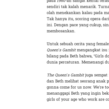
pada 1960-an sangat kental terasa
sendiri tak kalah menarik. Turna
olah menekankan kalau pada masa
Tak hanya itu, scoring opera da
ini. Dengan pace yang cukup, sin
membosankan.
Untuk sebuah cerita yang female
Queen’s Gambit
mengangkat isu f
bilang pada Beth bahwa, “Girls do
dunia percaturan. Memenangi dun
The Queen’s Gambit
juga sempat 
dan Beth melihat seorang anak pa
gonna come for us now. We’re too
menanggapi Beth yang ingin beke
girls of your age who work are co