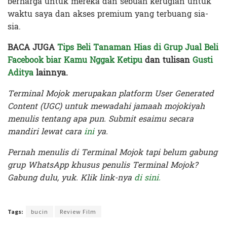
berharga untuk mereka dan sebuah kerugian untuk
waktu saya dan akses premium yang terbuang sia-
sia.
BACA JUGA
Tips Beli Tanaman Hias di Grup Jual Beli
Facebook biar Kamu Nggak Ketipu
dan tulisan
Gusti
Aditya
lainnya.
Terminal Mojok merupakan platform User Generated
Content (UGC) untuk mewadahi jamaah mojokiyah
menulis tentang apa pun. Submit esaimu secara
mandiri lewat cara
ini
ya.
Pernah menulis di Terminal Mojok tapi belum gabung
grup WhatsApp khusus penulis Terminal Mojok?
Gabung dulu, yuk. Klik link-nya
di sini.
Terakhir diperbarui pada 4 Maret 2022 oleh
Administrator
Tags:
bucin
Review Film