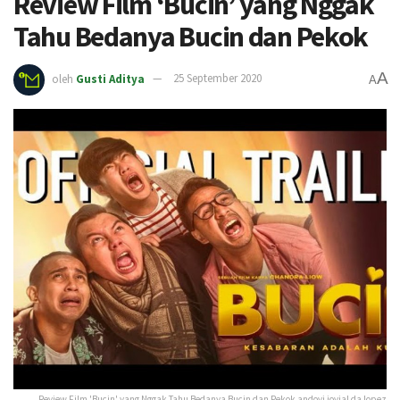
Review Film ‘Bucin’ yang Nggak
Tahu Bedanya Bucin dan Pekok
A
oleh
Gusti Aditya
25 September 2020
A
Review Film 'Bucin' yang Nggak Tahu Bedanya Bucin dan Pekok andovi jovial da lopez