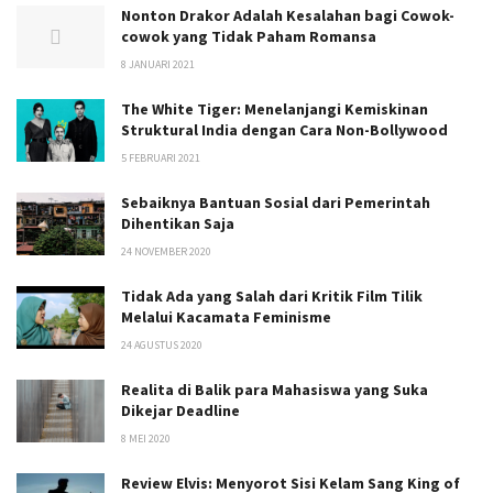
Nonton Drakor Adalah Kesalahan bagi Cowok-
cowok yang Tidak Paham Romansa
8 JANUARI 2021
The White Tiger: Menelanjangi Kemiskinan
Struktural India dengan Cara Non-Bollywood
5 FEBRUARI 2021
Sebaiknya Bantuan Sosial dari Pemerintah
Dihentikan Saja
24 NOVEMBER 2020
Tidak Ada yang Salah dari Kritik Film Tilik
Melalui Kacamata Feminisme
24 AGUSTUS 2020
Realita di Balik para Mahasiswa yang Suka
Dikejar Deadline
8 MEI 2020
Review Elvis: Menyorot Sisi Kelam Sang King of