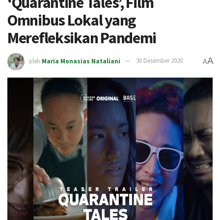
‘Quarantine Tales’, Film
Omnibus Lokal yang
Merefleksikan Pandemi
A
oleh
Maria Monasias Nataliani
30 Desember 2020
A