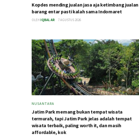
Kopdes mending jualan jasa aja ketimbang jualan
barang entar pasti kalah sama Indomaret
OLEH
IQBAL AR
7 AGUSTUS 2026
NUSANTARA
Jatim Park memang bukan tempat wisata
termurah, tapi Jatim Park jelas adalah tempat
wisata terbaik, paling worth it, dan masih
affordable, kok