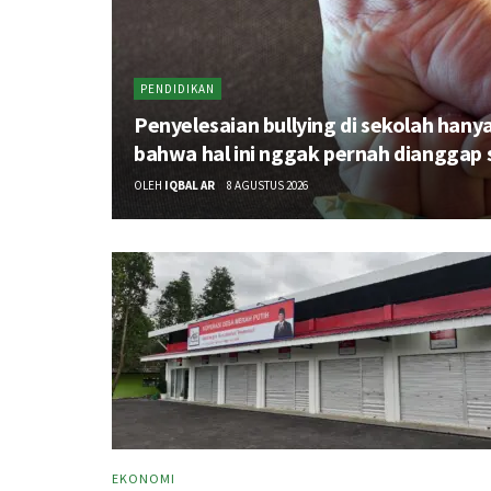
PENDIDIKAN
Penyelesaian bullying di sekolah han
bahwa hal ini nggak pernah dianggap 
OLEH
IQBAL AR
8 AGUSTUS 2026
EKONOMI