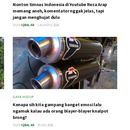
Nonton timnas Indonesia di Youtube Reza Arap
memang aneh, komentator nggak jelas, tapi
jangan menghujat dulu
OLEH
IQBAL AR
1 AGUSTUS 2026
GAYA HIDUP
Kenapa sih kita gampang banget emosi lalu
ngamuk kalau ada orang blayer-blayer knalpot
brong?
OLEH
IQBAL AR
29 JULI 2026