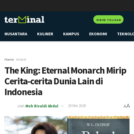
KIRIM TULISAN
NUSANTARA
KULINER
KAMPUS
EKONOMI
TEKNOL
Home
Artikel
The King: Eternal Monarch Mirip
Cerita-cerita Dunia Lain di
Indonesia
A
oleh
Moh Rivaldi Abdul
29 Mei 2020
A