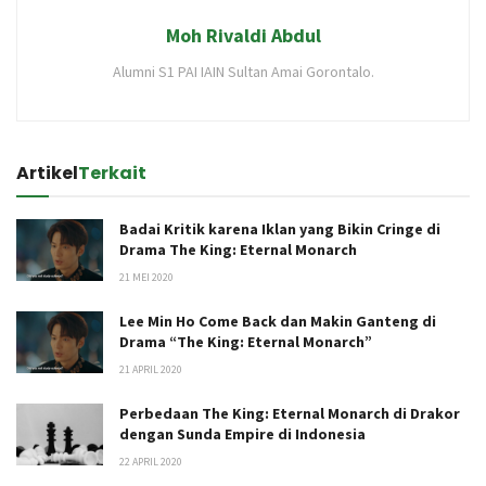
Moh Rivaldi Abdul
Alumni S1 PAI IAIN Sultan Amai Gorontalo.
Artikel
Terkait
Badai Kritik karena Iklan yang Bikin Cringe di
Drama The King: Eternal Monarch
21 MEI 2020
Lee Min Ho Come Back dan Makin Ganteng di
Drama “The King: Eternal Monarch”
21 APRIL 2020
Perbedaan The King: Eternal Monarch di Drakor
dengan Sunda Empire di Indonesia
22 APRIL 2020