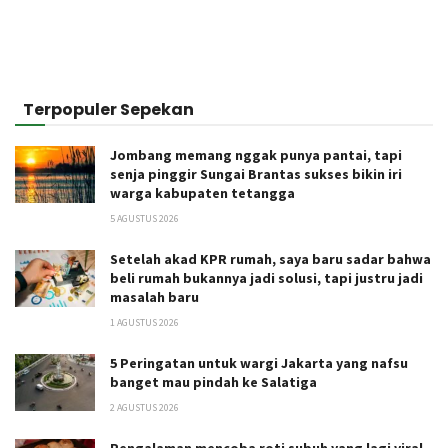
Terpopuler Sepekan
Jombang memang nggak punya pantai, tapi
senja pinggir Sungai Brantas sukses bikin iri
warga kabupaten tetangga
5 AGUSTUS 2026
Setelah akad KPR rumah, saya baru sadar bahwa
beli rumah bukannya jadi solusi, tapi justru jadi
masalah baru
1 AGUSTUS 2026
5 Peringatan untuk wargi Jakarta yang nafsu
banget mau pindah ke Salatiga
2 AGUSTUS 2026
Pengalaman mencoba roti subuh yang lagi viral