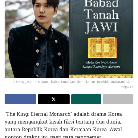
the king_ eternal monarch babad tanah jawi dunia lain nyi roro kidul mataram islam
mojok.co
“The King: Eternal Monarch” adalah drama Korea
yang mengangkat kisah fiksi tentang dua dunia,
antara Republik Korea dan Kerajaan Korea. Awal
nonton drakor ini, pasti para penggemar