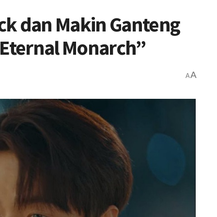
ck dan Makin Ganteng
 Eternal Monarch”
A
A