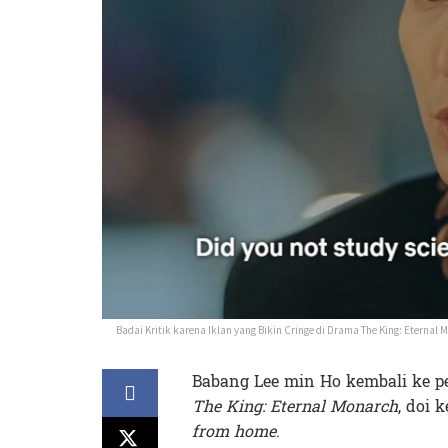
Badai Kritik karena Iklan yang Bikin Cringe di Drama The King: Eterna
Babang Lee min Ho kembali ke p
The King: Eternal Monarch
, doi
from home
.