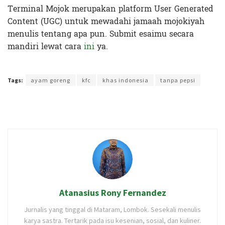
Terminal Mojok merupakan platform User Generated
Content (UGC) untuk mewadahi jamaah mojokiyah
menulis tentang apa pun. Submit esaimu secara
mandiri lewat cara
ini
ya.
Terakhir diperbarui pada 25 Oktober 2019 oleh
Zahroh Ayu
Tags:
ayam goreng
kfc
khas indonesia
tanpa pepsi
Atanasius Rony Fernandez
Jurnalis yang tinggal di Mataram, Lombok. Sesekali menulis
karya sastra. Tertarik pada isu kesenian, sosial, dan kuliner.