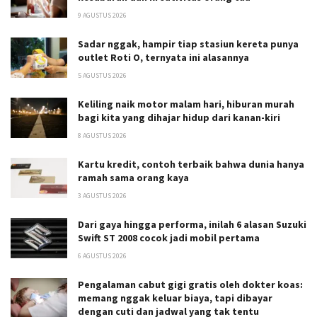
9 AGUSTUS 2026
Sadar nggak, hampir tiap stasiun kereta punya
outlet Roti O, ternyata ini alasannya
5 AGUSTUS 2026
Keliling naik motor malam hari, hiburan murah
bagi kita yang dihajar hidup dari kanan-kiri
8 AGUSTUS 2026
Kartu kredit, contoh terbaik bahwa dunia hanya
ramah sama orang kaya
3 AGUSTUS 2026
Dari gaya hingga performa, inilah 6 alasan Suzuki
Swift ST 2008 cocok jadi mobil pertama
6 AGUSTUS 2026
Pengalaman cabut gigi gratis oleh dokter koas:
memang nggak keluar biaya, tapi dibayar
dengan cuti dan jadwal yang tak tentu