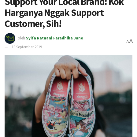
Support Your Local Brand: Kok
Harganya Nggak Support
Customer, Sih!
oleh
Syifa Ratnani Faradhiba Jane
A
A
13 September 2019