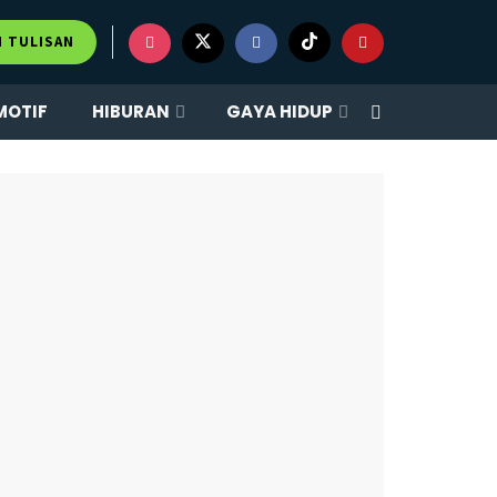
×
M TULISAN
MOTIF
HIBURAN
GAYA HIDUP