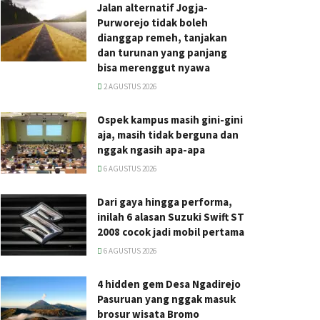
Jalan alternatif Jogja-
Purworejo tidak boleh
dianggap remeh, tanjakan
dan turunan yang panjang
bisa merenggut nyawa
2 AGUSTUS 2026
Ospek kampus masih gini-gini
aja, masih tidak berguna dan
nggak ngasih apa-apa
6 AGUSTUS 2026
Dari gaya hingga performa,
inilah 6 alasan Suzuki Swift ST
2008 cocok jadi mobil pertama
6 AGUSTUS 2026
4 hidden gem Desa Ngadirejo
Pasuruan yang nggak masuk
brosur wisata Bromo