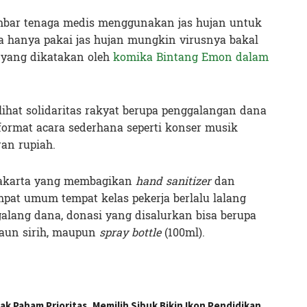
mbar tenaga medis menggunakan jas hujan untuk
 hanya pakai jas hujan mungkin virusnya bakal
 yang dikatakan oleh
komika Bintang Emon dalam
melihat solidaritas rakyat berupa penggalangan dana
ormat acara sederhana seperti konser musik
ran rupiah.
 jakarta yang membagikan
hand sanitizer
dan
pat umum tempat kelas pekerja berlalu lalang
galang dana, donasi yang disalurkan bisa berupa
 daun sirih, maupun
spray bottle
(100ml).
 Paham Prioritas, Memilih Sibuk Bikin Ikon Pendidikan