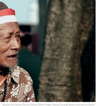
Solidaritas Rakyat Bantu Rakyat Bikin Pengin Nanya Emang Pemerintahnya ke Mana?