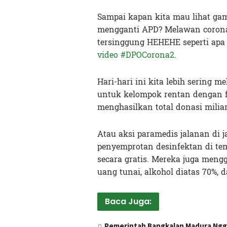
Sampai kapan kita mau lihat ga
mengganti APD? Melawan corona
tersinggung HEHEHE seperti apa
video #DPOCorona2
.
Hari-hari ini kita lebih sering 
untuk kelompok rentan dengan f
menghasilkan total donasi milia
Atau aksi paramedis jalanan di
penyemprotan desinfektan di tem
secara gratis. Mereka juga meng
uang tunai, alkohol diatas 70%,
Baca Juga:
Pemerintah Bangkalan Madura Nggak