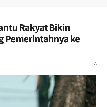
antu Rakyat Bikin
g Pemerintahnya ke
A
A