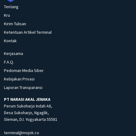
Tentang
Kru
Kirim Tulisan
Ketentuan Artikel Terminal
Kontak
Kerjasama
F.A.Q.
Pedoman Media Siber
Kebijakan Privasi
Laporan Transparansi
PT NARASI AKAL JENAKA
Perum Sukoharjo Indah A8,
Desa Sukoharjo, Ngaglik,
Sleman, D.I. Yogyakarta 55581
terminal@mojok.co