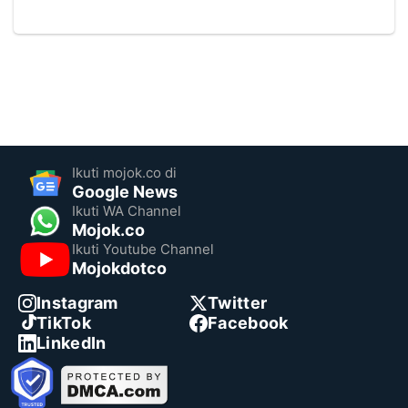
Ikuti mojok.co di
Google News
Ikuti WA Channel
Mojok.co
Ikuti Youtube Channel
Mojokdotco
Instagram
Twitter
TikTok
Facebook
LinkedIn