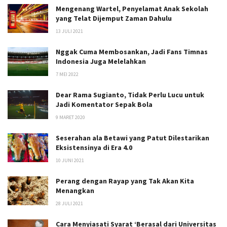
Mengenang Wartel, Penyelamat Anak Sekolah
yang Telat Dijemput Zaman Dahulu
13 JULI 2021
Nggak Cuma Membosankan, Jadi Fans Timnas
Indonesia Juga Melelahkan
7 MEI 2022
Dear Rama Sugianto, Tidak Perlu Lucu untuk
Jadi Komentator Sepak Bola
9 MARET 2020
Seserahan ala Betawi yang Patut Dilestarikan
Eksistensinya di Era 4.0
10 JUNI 2021
Perang dengan Rayap yang Tak Akan Kita
Menangkan
28 JULI 2021
Cara Menyiasati Syarat ‘Berasal dari Universitas