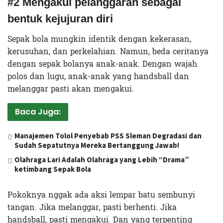
#2 Mengakui pelanggaran sebagai
bentuk kejujuran diri
Sepak bola mungkin identik dengan kekerasan,
kerusuhan, dan perkelahian. Namun, beda ceritanya
dengan sepak bolanya anak-anak. Dengan wajah
polos dan lugu, anak-anak yang handsball dan
melanggar pasti akan mengakui.
Baca Juga:
Manajemen Tolol Penyebab PSS Sleman Degradasi dan
Sudah Sepatutnya Mereka Bertanggung Jawab!
Olahraga Lari Adalah Olahraga yang Lebih “Drama”
ketimbang Sepak Bola
Pokoknya nggak ada aksi lempar batu sembunyi
tangan. Jika melanggar, pasti berhenti. Jika
handsball, pasti mengakui. Dan yang terpenting