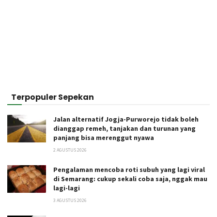
Terpopuler Sepekan
Jalan alternatif Jogja-Purworejo tidak boleh
dianggap remeh, tanjakan dan turunan yang
panjang bisa merenggut nyawa
2 AGUSTUS 2026
Pengalaman mencoba roti subuh yang lagi viral
di Semarang: cukup sekali coba saja, nggak mau
lagi-lagi
3 AGUSTUS 2026