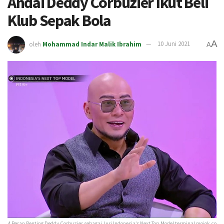
Andai Deddy Corbuzier Ikut Beli
Klub Sepak Bola
A
oleh
Mohammad Indar Malik Ibrahim
10 Juni 2021
A
4 Peran Penting Deddy Corbuzier sebagai Juri Indonesia’s Next Top Model terminal mojok.co