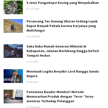
5 Jenis Pengadopsi Kucing yang Menyebalkan
26 JULI 2021
Perancang Tas Gunung Ukuran Sedang Layak
Dapat Banyak Pahala karena Karyanya yang
Multifungsi
14 JUNI 2021
Suka Duka Rumah Generasi Milenial di
Kabupaten, Jalanan Berlubang hingga Defisit
Tempat Hedon
6 JULI 2021
Menelaah Logika Berpikir Lord Rangga Sunda
Empire
20 MEI 2021
Fenomena Baader-Meinhof: Metode
Memasarkan Produk dengan ‘Teror’ Terus-
menerus Terhadap Pelanggan
22 JUNI 2021