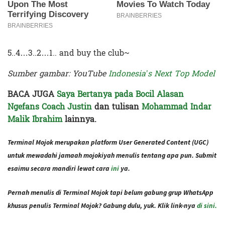
5..4…3..2…1.. and buy the club~
Sumber gambar: YouTube
Indonesia’s Next Top Model
BACA JUGA
Saya Bertanya pada Bocil Alasan
Ngefans Coach Justin
dan tulisan
Mohammad Indar
Malik Ibrahim
lainnya.
Terminal Mojok merupakan platform User Generated Content (UGC)
untuk mewadahi jamaah mojokiyah menulis tentang apa pun. Submit
esaimu secara mandiri lewat cara
ini
ya.
Pernah menulis di Terminal Mojok tapi belum gabung grup WhatsApp
khusus penulis Terminal Mojok? Gabung dulu, yuk. Klik link-nya
di sini.
Terakhir diperbarui pada 16 November 2021 oleh
Administrator