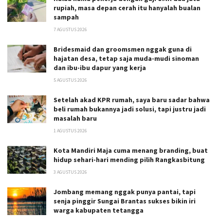
rupiah, masa depan cerah itu hanyalah bualan
sampah
7 AGUSTUS 2026
Bridesmaid dan groomsmen nggak guna di
hajatan desa, tetap saja muda-mudi sinoman
dan ibu-ibu dapur yang kerja
5 AGUSTUS 2026
Setelah akad KPR rumah, saya baru sadar bahwa
beli rumah bukannya jadi solusi, tapi justru jadi
masalah baru
1 AGUSTUS 2026
Kota Mandiri Maja cuma menang branding, buat
hidup sehari-hari mending pilih Rangkasbitung
3 AGUSTUS 2026
Jombang memang nggak punya pantai, tapi
senja pinggir Sungai Brantas sukses bikin iri
warga kabupaten tetangga