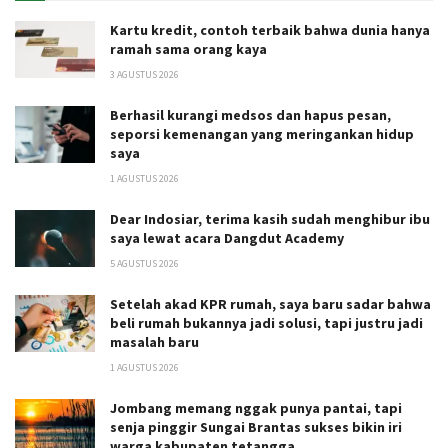
Kartu kredit, contoh terbaik bahwa dunia hanya
ramah sama orang kaya
3 AGUSTUS 2026
Berhasil kurangi medsos dan hapus pesan,
seporsi kemenangan yang meringankan hidup
saya
1 AGUSTUS 2026
Dear Indosiar, terima kasih sudah menghibur ibu
saya lewat acara Dangdut Academy
5 AGUSTUS 2026
Setelah akad KPR rumah, saya baru sadar bahwa
beli rumah bukannya jadi solusi, tapi justru jadi
masalah baru
1 AGUSTUS 2026
Jombang memang nggak punya pantai, tapi
senja pinggir Sungai Brantas sukses bikin iri
warga kabupaten tetangga