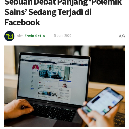
Sebuah Debat Panjang ‘Polemik
Sains’ Sedang Terjadi di
Facebook
A
oleh
Erwin Setia
5 Juni 2020
A