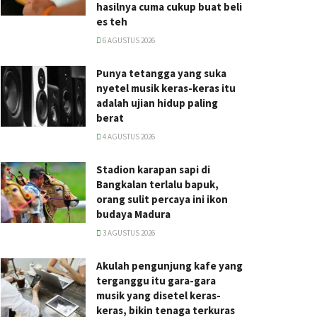
hasilnya cuma cukup buat beli
es teh
6 AGUSTUS 2026
Punya tetangga yang suka
nyetel musik keras-keras itu
adalah ujian hidup paling
berat
4 AGUSTUS 2026
Stadion karapan sapi di
Bangkalan terlalu bapuk,
orang sulit percaya ini ikon
budaya Madura
3 AGUSTUS 2026
Akulah pengunjung kafe yang
terganggu itu gara-gara
musik yang disetel keras-
keras, bikin tenaga terkuras