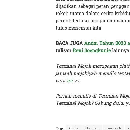
dijadikan sebagai peran penggant
tokoh utama dalam cerita kehid
pernah terluka tapi jangan samp
tulus mencintai kita.
BACA JUGA
Andai Tahun 2020 a
tulisan
Reni Soengkunie
lainnya
Terminal Mojok merupakan platf
jamaah mojokiyah menulis tentan
cara
ini
ya.
Pernah menulis di Terminal Moj
Terminal Mojok? Gabung dulu, yu
Terakhir diperbarui pada 18 September 2020 oleh
Riz
Tags:
Cinta
Mantan
menikah
r