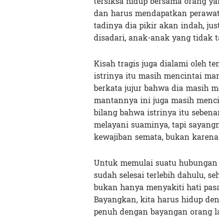
tersiksa hidup bersama orang yan
dan harus mendapatkan perawata
tadinya dia pikir akan indah, j
disadari, anak-anak yang tidak 
Kisah tragis juga dialami oleh te
istrinya itu masih mencintai ma
berkata jujur bahwa dia masih m
mantannya ini juga masih menci
bilang bahwa istrinya itu sebena
melayani suaminya, tapi sayang
kewajiban semata, bukan karena 
Untuk memulai suatu hubungan y
sudah selesai terlebih dahulu, s
bukan hanya menyakiti hati pasan
Bayangkan, kita harus hidup deng
penuh dengan bayangan orang lai