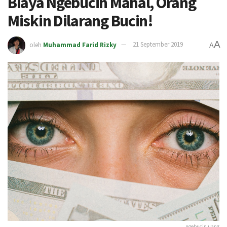
Biaya Ngebucin Mahal, Orang
Miskin Dilarang Bucin!
A
oleh
Muhammad Farid Rizky
21 September 2019
A
ngebucin uang