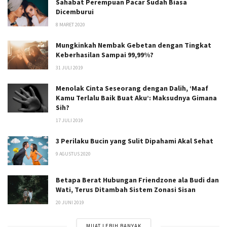
Sahabat Perempuan Pacar Sudah Biasa
Dicemburui
8 MARET 2020
Mungkinkah Nembak Gebetan dengan Tingkat
Keberhasilan Sampai 99,99%?
31 JULI 2019
Menolak Cinta Seseorang dengan Dalih, ‘Maaf
Kamu Terlalu Baik Buat Aku’: Maksudnya Gimana
Sih?
17 JULI 2019
3 Perilaku Bucin yang Sulit Dipahami Akal Sehat
9 AGUSTUS 2020
Betapa Berat Hubungan Friendzone ala Budi dan
Wati, Terus Ditambah Sistem Zonasi Sisan
20 JUNI 2019
MUAT LEBIH BANYAK