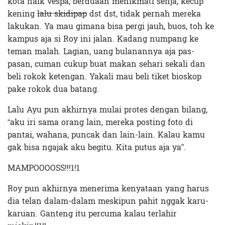
kota naik vespa, berduaan menikmati senja, kecup
kening
lalu skidipap
dst dst, tidak pernah mereka
lakukan. Ya mau gimana bisa pergi jauh, buos, toh ke
kampus aja si Roy ini jalan. Kadang numpang ke
teman malah. Lagian, uang bulanannya aja pas-
pasan, cuman cukup buat makan sehari sekali dan
beli rokok ketengan. Yakali mau beli tiket bioskop
pake rokok dua batang.
Lalu Ayu pun akhirnya mulai protes dengan bilang,
“aku iri sama orang lain, mereka posting foto di
pantai, wahana, puncak dan lain-lain. Kalau kamu
gak bisa ngajak aku begitu. Kita putus aja ya”.
MAMPOOOOSS!!!1!1
Roy pun akhirnya menerima kenyataan yang harus
dia telan dalam-dalam meskipun pahit nggak karu-
karuan. Ganteng itu percuma kalau terlahir