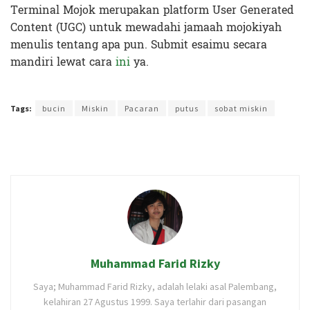
Terminal Mojok merupakan platform User Generated
Content (UGC) untuk mewadahi jamaah mojokiyah
menulis tentang apa pun. Submit esaimu secara
mandiri lewat cara
ini
ya.
Terakhir diperbarui pada 25 Februari 2022 oleh
Ibil S Widodo
Tags:
bucin
Miskin
Pacaran
putus
sobat miskin
Muhammad Farid Rizky
Saya; Muhammad Farid Rizky, adalah lelaki asal Palembang,
kelahiran 27 Agustus 1999. Saya terlahir dari pasangan