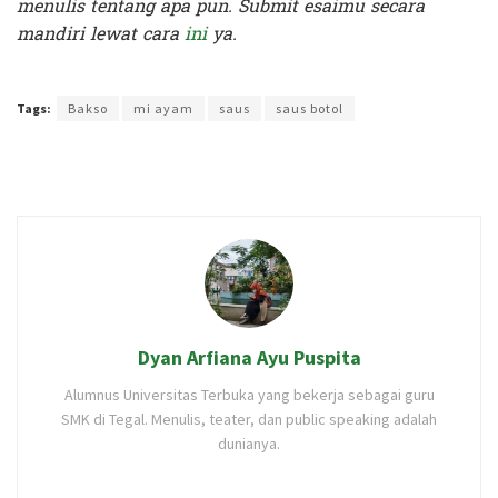
menulis tentang apa pun. Submit esaimu secara
mandiri lewat cara
ini
ya.
Terakhir diperbarui pada 10 Mei 2023 oleh
Intan Ekapratiwi
Tags:
Bakso
mi ayam
saus
saus botol
Dyan Arfiana Ayu Puspita
Alumnus Universitas Terbuka yang bekerja sebagai guru
SMK di Tegal. Menulis, teater, dan public speaking adalah
dunianya.