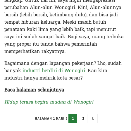
lengkap. Untuk hal ini, saya ingin mengapresiasi
perubahan Alun-alun Wonogiri. Kini, Alun-alunnya
bersih (lebih bersih, ketimbang dulu), dan bisa jadi
tempat hiburan keluarga. Meski masih butuh
penataan kaki lima yang lebih baik, tapi menurut
saya ini sudah sangat baik. Bagi saya, ruang terbuka
yang proper itu tanda bahwa pemerintah
memperhatikan rakyatnya.
Bagaimana dengan lapangan pekerjaan? Lho, sudah
banyak
industri berdiri di Wonogiri
. Kau kira
industri hanya melirik kota besar?
Baca halaman selanjutnya
Hidup terasa begitu mudah di Wonogiri
1
2
HALAMAN 1 DARI 2
Terakhir diperbarui pada 25 November 2025 oleh
Anggi Thoat Ariyanto