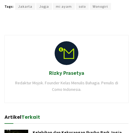
Tags:
Jakarta
Jogja
mi ayam
solo
Wonogiri
Rizky Prasetya
Redaktur Mojok. Founder Kelas Menulis Bahagia. Penulis di
Como Indonesia.
Artikel
Terkait
Kelebihan dan Kekurangan Ibarbo Park Jogja