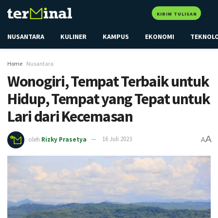
KIRIM TULISAN
NUSANTARA
KULINER
KAMPUS
EKONOMI
TEKNOL
Home
Nusantara
Wonogiri, Tempat Terbaik untuk
Hidup, Tempat yang Tepat untuk
Lari dari Kecemasan
A
oleh
Rizky Prasetya
16 Juli 2023
A