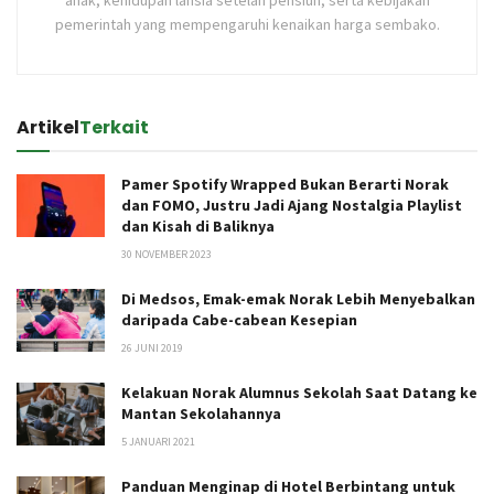
pemerintah yang mempengaruhi kenaikan harga sembako.
Artikel
Terkait
Pamer Spotify Wrapped Bukan Berarti Norak
dan FOMO, Justru Jadi Ajang Nostalgia Playlist
dan Kisah di Baliknya
30 NOVEMBER 2023
Di Medsos, Emak-emak Norak Lebih Menyebalkan
daripada Cabe-cabean Kesepian
26 JUNI 2019
Kelakuan Norak Alumnus Sekolah Saat Datang ke
Mantan Sekolahannya
5 JANUARI 2021
Panduan Menginap di Hotel Berbintang untuk