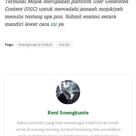
Terminal Mojok merupakan platform User Generated
Content (UGC) untuk mewadahi jamaah mojokiyah
menulis tentang apa pun. Submit esaimu secara
mandiri lewat cara
ini
ya.
Terakhir diperbarui pada 16 November 2021 oleh
Intan Ekapratiwi
Tags:
menginap di hotel
norak
Reni Soengkunie
Bakul sembako yang hobi mendengar keluh kesah emak-
emak di warung tentang tumbuh kembang dan pendidikan
anak, kehidupan lansia setelah pensiun, serta kebijakan