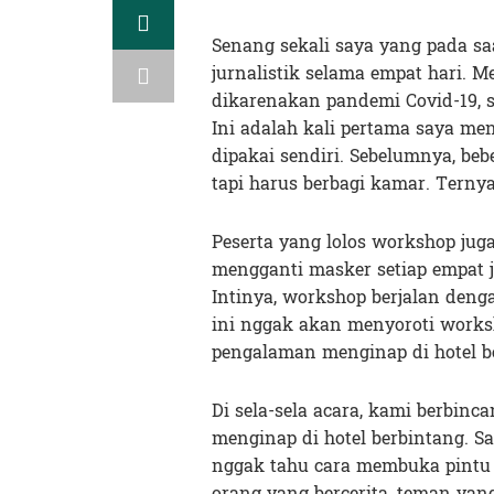
Senang sekali saya yang pada sa
jurnalistik selama empat hari. Me
dikarenakan pandemi Covid-19, 
Ini adalah kali pertama saya me
dipakai sendiri. Sebelumnya, beb
tapi harus berbagi kamar. Ternya
Peserta yang lolos workshop jug
mengganti masker setiap empat j
Intinya, workshop berjalan deng
ini nggak akan menyoroti worksh
pengalaman menginap di hotel b
Di sela-sela acara, kami berbin
menginap di hotel berbintang. 
nggak tahu cara membuka pintu 
orang yang bercerita, teman yang