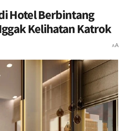
i Hotel Berbintang
ggak Kelihatan Katrok
A
A