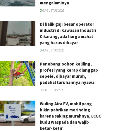
mengalaminya
6 AGUSTUS 2026
Di balik gaji besar operator
industri di Kawasan Industri
Cikarang, ada harga mahal
yang harus dibayar
4 AGUSTUS 2026
Penebang pohon keliling,
profesi yang kerap dianggap
sepele, dibayar murah,
padahal taruhannya nyawa
2 AGUSTUS 2026
Wuling Aira EV, mobil yang
bikin pabrikan merinding
karena saking murahnya, LCGC
kudu waspada dan wajib
ketar-ketir