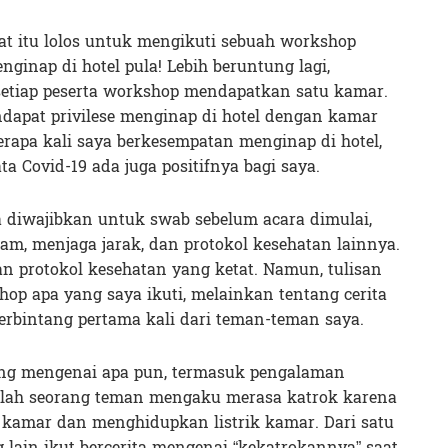
at itu lolos untuk mengikuti sebuah workshop
nginap di hotel pula! Lebih beruntung lagi,
setiap peserta workshop mendapatkan satu kamar.
ndapat privilese menginap di hotel dengan kamar
erapa kali saya berkesempatan menginap di hotel,
ta Covid-19 ada juga positifnya bagi saya.
a diwajibkan untuk swab sebelum acara dimulai,
am, menjaga jarak, dan protokol kesehatan lainnya.
an protokol kesehatan yang ketat. Namun, tulisan
op apa yang saya ikuti, melainkan tentang cerita
erbintang pertama kali dari teman-teman saya.
cang mengenai apa pun, termasuk pengalaman
Salah seorang teman mengaku merasa katrok karena
kamar dan menghidupkan listrik kamar. Dari satu
 lain ikut bercerita mengenai “kekatrokannya” saat