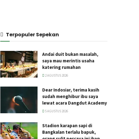
Terpopuler Sepekan
Andai duit bukan masalah,
saya mau merintis usaha
katering rumahan
2 AGUSTUS 2026
Dear Indosiar, terima kasih
sudah menghibur ibu saya
lewat acara Dangdut Academy
5 AGUSTUS 2026
Stadion karapan sapi di
Bangkalan terlalu bapuk,
orang sulit percaya ini ikon