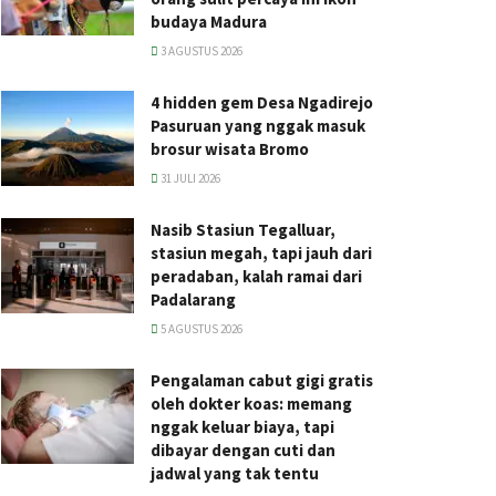
budaya Madura
3 AGUSTUS 2026
4 hidden gem Desa Ngadirejo
Pasuruan yang nggak masuk
brosur wisata Bromo
31 JULI 2026
Nasib Stasiun Tegalluar,
stasiun megah, tapi jauh dari
peradaban, kalah ramai dari
Padalarang
5 AGUSTUS 2026
Pengalaman cabut gigi gratis
oleh dokter koas: memang
nggak keluar biaya, tapi
dibayar dengan cuti dan
jadwal yang tak tentu