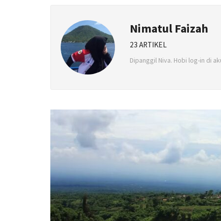
Nimatul Faizah
23 ARTIKEL
Dipanggil Niva. Hobi log-in di 