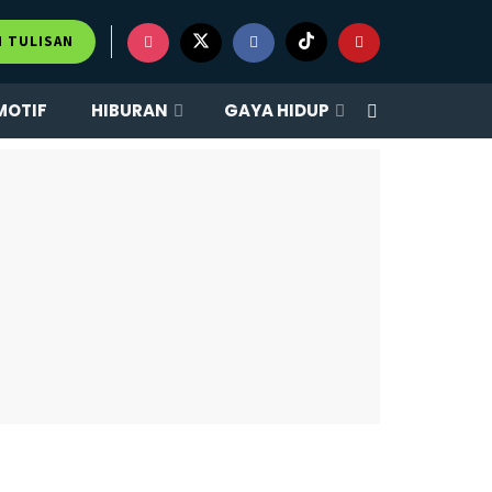
×
M TULISAN
MOTIF
HIBURAN
GAYA HIDUP