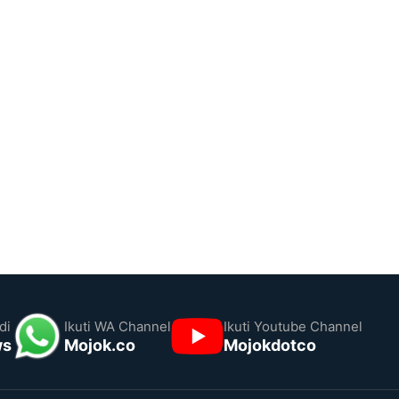
di
Ikuti WA Channel
Ikuti Youtube Channel
ws
Mojok.co
Mojokdotco