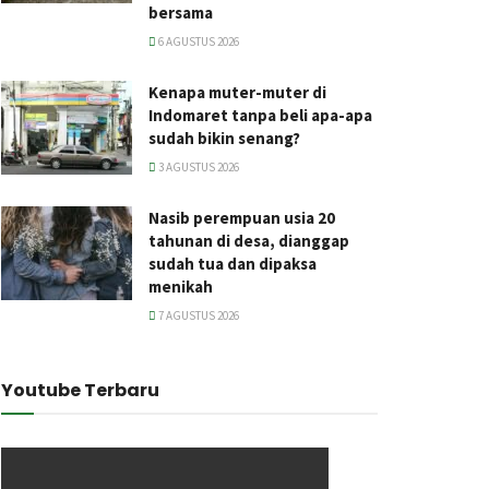
bersama
6 AGUSTUS 2026
Kenapa muter-muter di
Indomaret tanpa beli apa-apa
sudah bikin senang?
3 AGUSTUS 2026
Nasib perempuan usia 20
tahunan di desa, dianggap
sudah tua dan dipaksa
menikah
7 AGUSTUS 2026
Youtube Terbaru