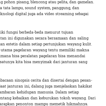
ang pohon pisang, blencong atau pelita, dan gamelan.
 tata lampu, sound system, panggung, dan
nologi digital juga ada video streaming sebagai
liki fungsi berbeda-beda menurut tujuan
an ini digunakan secara bersamaan dan saling
an estetis dalam setiap pertunjukan wayang kulit.
tan utama pagelaran wayang tentu memiliki makna
imana bisa peralatan pagelaran bisa menandai
satunya kita bisa menyimak dari janturan sang
bacaan sinopsis cerita dan disertai dengan pesan-
aat janturan ini, dalang juga menjelaskan hakikat
gambaran kehidupan manusia. Dalam setiap
tentang kebaikan dan keburukan tokoh wayang. Dari
iharapkan penonton mampu memetik hikmahnya.