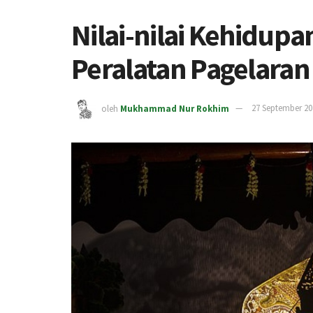
Nilai-nilai Kehidupa
Peralatan Pagelara
oleh
Mukhammad Nur Rokhim
27 September 20