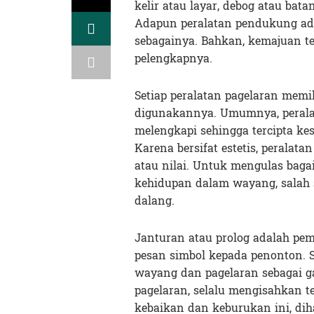
kelir atau layar, debog atau bat
Adapun peralatan pendukung ada
sebagainya. Bahkan, kemajuan tek
pelengkapnya.
Setiap peralatan pagelaran memi
digunakannya. Umumnya, peralat
melengkapi sehingga tercipta kes
Karena bersifat estetis, perala
atau nilai. Untuk mengulas baga
kehidupan dalam wayang, salah 
dalang.
Janturan atau prolog adalah pem
pesan simbol kepada penonton. S
wayang dan pagelaran sebagai 
pagelaran, selalu mengisahkan 
kebaikan dan keburukan ini, d