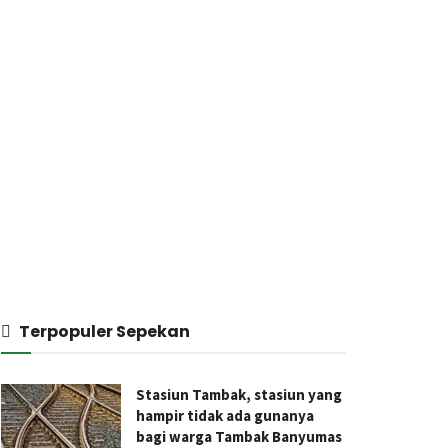
Terpopuler Sepekan
Stasiun Tambak, stasiun yang
hampir tidak ada gunanya
bagi warga Tambak Banyumas