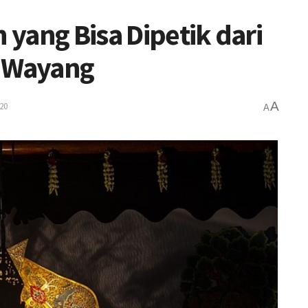
n yang Bisa Dipetik dari
n Wayang
A
20
A