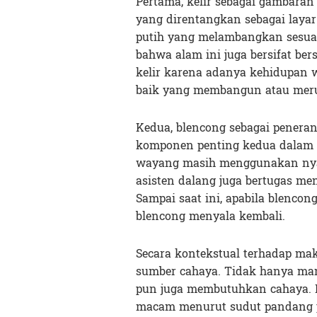
Pertama, kelir sebagai gambaran a
yang direntangkan sebagai layar
putih yang melambangkan sesuatu
bahwa alam ini juga bersifat be
kelir karena adanya kehidupan wa
baik yang membangun atau meru
Kedua, blencong sebagai penera
komponen penting kedua dalam p
wayang masih menggunakan nyal
asisten dalang juga bertugas me
Sampai saat ini, apabila blenc
blencong menyala kembali.
Secara kontekstual terhadap m
sumber cahaya. Tidak hanya man
pun juga membutuhkan cahaya. 
macam menurut sudut pandang p