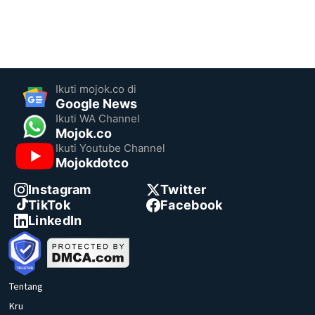
Ikuti mojok.co di
Google News
Ikuti WA Channel
Mojok.co
Ikuti Youtube Channel
Mojokdotco
Instagram
Twitter
TikTok
Facebook
LinkedIn
Tentang
Kru