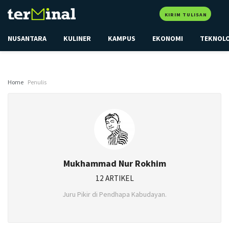
KIRIM TULISAN
NUSANTARA
KULINER
KAMPUS
EKONOMI
TEKNOL
Home
Penulis
Mukhammad Nur Rokhim
12 ARTIKEL
Juru Pikir di Pendhapa Kabudayan.