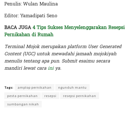
Penulis: Wulan Maulina
Editor: Yamadipati Seno
BACA JUGA
4 Tips Sukses Menyelenggarakan Resepsi
Pernikahan di Rumah
Terminal Mojok merupakan platform User Generated
Content (UGC) untuk mewadahi jamaah mojokiyah
menulis tentang apa pun. Submit esaimu secara
mandiri lewat cara
ini
ya.
Terakhir diperbarui pada 20 Juni 2024 oleh
Yamadipati Seno
Tags:
amplop pernikahan
ngunduh mantu
pesta pernikahan
resepsi
resepsi pernikahan
sumbangan nikah