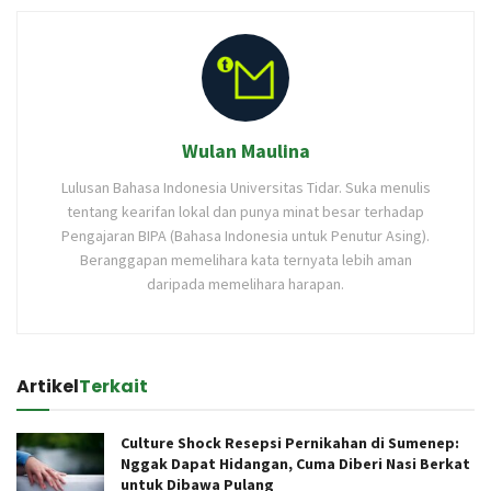
Wulan Maulina
Lulusan Bahasa Indonesia Universitas Tidar. Suka menulis
tentang kearifan lokal dan punya minat besar terhadap
Pengajaran BIPA (Bahasa Indonesia untuk Penutur Asing).
Beranggapan memelihara kata ternyata lebih aman
daripada memelihara harapan.
Artikel
Terkait
Culture Shock Resepsi Pernikahan di Sumenep:
Nggak Dapat Hidangan, Cuma Diberi Nasi Berkat
untuk Dibawa Pulang