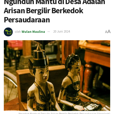
Ngunduh Mantu di Desa Adalah
Arisan Bergilir Berkedok
Persaudaraan
A
oleh
Wulan Maulina
20 Juni 2024
A
Ngunduh Mantu di Desa Itu Arisan Bergilir Berkedok Persaudaraan (Unsplash)