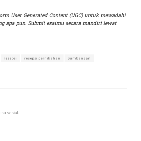
orm User Generated Content (UGC) untuk mewadahi
g apa pun. Submit esaimu secara mandiri lewat
a Intan
resepsi
resepsi pernikahan
Sumbangan
su sosial.