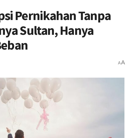
psi Pernikahan Tanpa
ya Sultan, Hanya
Beban
A
A