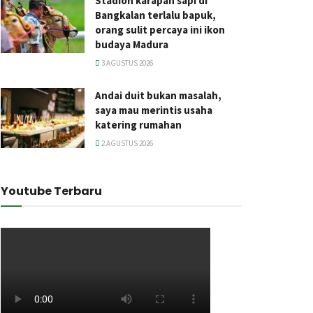
Stadion karapan sapi di
Bangkalan terlalu bapuk,
orang sulit percaya ini ikon
budaya Madura
3 AGUSTUS 2026
Andai duit bukan masalah,
saya mau merintis usaha
katering rumahan
2 AGUSTUS 2026
Youtube Terbaru