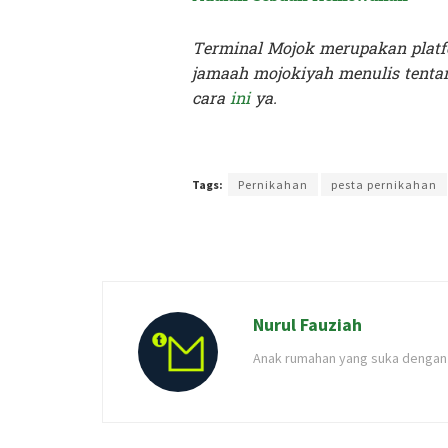
Terminal Mojok merupakan platf
jamaah mojokiyah menulis tentan
cara
ini
ya.
Terakhir diperbarui pada 13 Desember 2023 oleh
Keni
Tags:
Pernikahan
pesta pernikahan
Nurul Fauziah
Anak rumahan yang suka dengan i