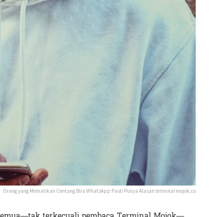
Orang yang Mematikan Centang Biru WhatsApp Pasti Punya Alasan terminal mojok.co
 semua—tak terkecuali pembaca Terminal Mojok—