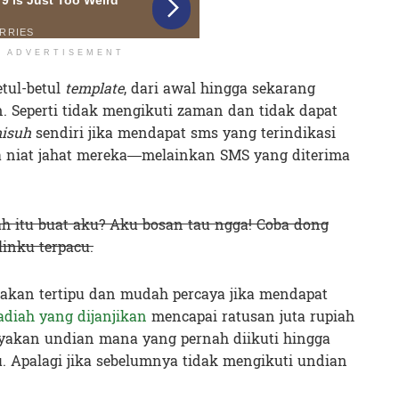
ADVERTISEMENT
etul-betul
template
, dari awal hingga sekarang
an. Seperti tidak mengikuti zaman dan tidak dapat
isuh
sendiri jika mendapat sms yang terindikasi
 niat jahat mereka—melainkan SMS yang diterima
 itu buat aku? Aku bosan tau ngga! Coba dong
linku terpacu.
akan tertipu dan mudah percaya jika mendapat
adiah yang dijanjikan
mencapai ratusan juta rupiah
akan undian mana yang pernah diikuti hingga
u. Apalagi jika sebelumnya tidak mengikuti undian