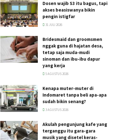
Dosen wajib S3 itu bagus, tapi
akses beasiswanya bikin
pengin istigfar
31 JULI 2026
Bridesmaid dan groomsmen
nggak guna di hajatan desa,
tetap saja muda-mudi
sinoman dan ibu-ibu dapur
yang kerja
5 AGUSTUS 2026
Kenapa muter-muter di
Indomaret tanpa beli apa-apa
sudah bikin senang?
3 AGUSTUS 2026
Akulah pengunjung kafe yang
terganggu itu gara-gara
musik yang disetel keras-