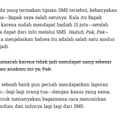
ada yang termakan tipuan SMS tersebut, kebanyakan
ua—Bapak saya salah satunya. Kala itu Bapak
karena sudah mendapat hadiah 15 juta—setelah
 dapat dari info melalui SMS.
Haduh, Pak, Pak~
era menjelaskan bahwa itu adalah salah satu modus
adi.
marah karena tidak jadi mendapat uang sebesar
an anakmu ini ya, Pak.
i sebuah bank pun pernah mendapatkan laporan
ah—lagi-lagi orang tua—dengan kasus yang sama,
 untuk menanyakan bagaimana cara mencairkan
ndian dan infonya lagi-lagi dari SMS.