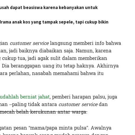
usah dapat beasiswa karena kebanyakan untuk
rama anak kos yang tampak sepele, tapi cukup bikin
gian
customer service
langsung memberi info bahwa
uan, jadi baiknya diabaikan saja. Namun, karena
 cukup tua, jadi agak sulit dalam memberikan
 Dia beranggapan uang itu tetap haknya. Akhirnya
secara perlahan, nasabah memahami bahwa itu
udahlah berniat jahat
, pemberi harapan palsu, juga
han –paling tidak antara
customer service
dan
mecah belah kerukunan antar warga.
ngatan pesan “mama/papa minta pulsa”. Awalnya