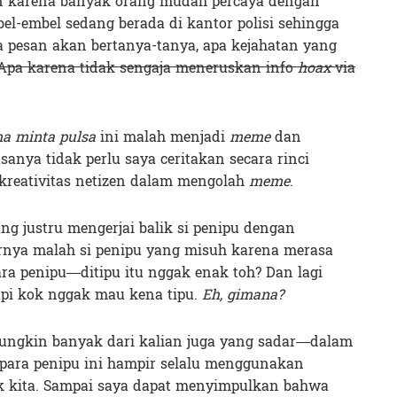
 karena banyak orang mudah percaya dengan
el-embel sedang berada di kantor polisi sehingga
 pesan akan bertanya-tanya, apa kejahatan yang
Apa karena tidak sengaja meneruskan info
hoax
via
 minta pulsa
ini malah menjadi
meme
dan
asanya tidak perlu saya ceritakan secara rinci
 kreativitas netizen dalam mengolah
meme
.
ng justru mengerjai balik si penipu dengan
ya malah si penipu yang misuh karena merasa
ara penipu—ditipu itu nggak enak toh? Dan lagi
pi kok nggak mau kena tipu.
Eh, gimana?
ungkin banyak dari kalian juga yang sadar—dalam
para penipu ini hampir selalu menggunakan
k kita. Sampai saya dapat menyimpulkan bahwa