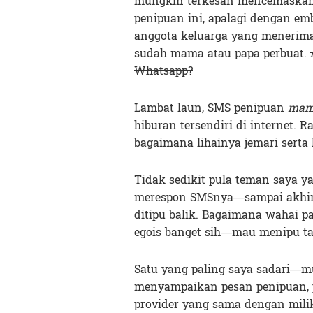
mungkin terkesan mencemaskan
penipuan ini, apalagi dengan emb
anggota keluarga yang menerima
sudah mama atau papa perbuat.
Whatsapp?
Lambat laun, SMS penipuan
mama
hiburan tersendiri di internet. R
bagaimana lihainya jemari serta
Tidak sedikit pula teman saya ya
merespon SMSnya—sampai akhirn
ditipu balik. Bagaimana wahai p
egois banget sih—mau menipu ta
Satu yang paling saya sadari—m
menyampaikan pesan penipuan, 
provider yang sama dengan mili