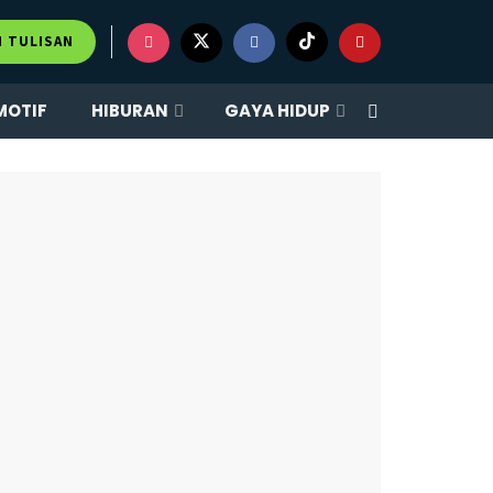
×
M TULISAN
MOTIF
HIBURAN
GAYA HIDUP