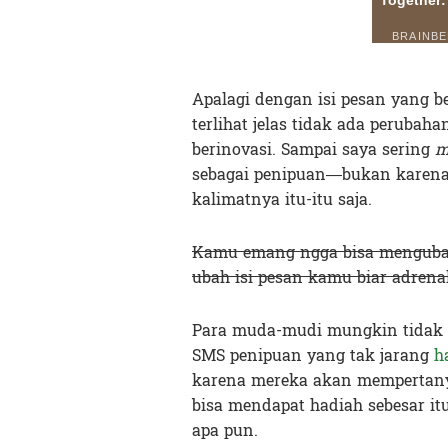
Apalagi dengan isi pesan yang b
terlihat jelas tidak ada perubah
berinovasi. Sampai saya sering
m
sebagai penipuan—bukan karena
kalimatnya itu-itu saja.
Kamu emang ngga bisa mengubah
ubah isi pesan kamu biar adrena
Para muda-mudi mungkin tidak 
SMS penipuan yang tak jarang
h
karena mereka akan mempertany
bisa mendapat hadiah sebesar it
apa pun.