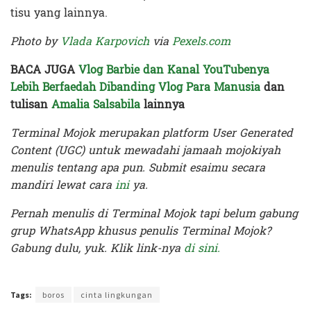
tisu yang lainnya.
Photo by
Vlada Karpovich
via
Pexels.com
BACA JUGA
Vlog Barbie dan Kanal YouTubenya
Lebih Berfaedah Dibanding Vlog Para Manusia
dan
tulisan
Amalia Salsabila
lainnya
Terminal Mojok merupakan platform User Generated
Content (UGC) untuk mewadahi jamaah mojokiyah
menulis tentang apa pun. Submit esaimu secara
mandiri lewat cara
ini
ya.
Pernah menulis di Terminal Mojok tapi belum gabung
grup WhatsApp khusus penulis Terminal Mojok?
Gabung dulu, yuk. Klik link-nya
di sini.
Terakhir diperbarui pada 13 Agustus 2021 oleh
Ajeng Rizka
Tags:
boros
cinta lingkungan