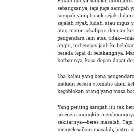
Bukan hanya sampah anorganik s
sebangsanya, tapi juga sampah y
sampah yang busuk sejak dala
sajalah
riyak
, ludah, atau ingus
atau motor sekalipun dengan ke
pengendara lain atau tidak—maka
angin, terhempas jauh ke belaka
berada tepat di belakangnya. Ma
korbannya, kaca depan dapat d
Lha kalau yang kena pengendara
makian secara otomatis akan ke
kegoblokan orang yang masa bod
Yang penting sampah itu tak ber
sesegera mungkin membuangnya 
sekitarnya—beres masalah. Tapi
menyelesaikan masalah, justru 