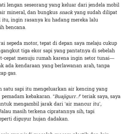
ti lengan seseorang yang keluar dari jendela mobil
 air mineral, dan bungkus
snack
yang sudah dilipat
 itu, ingin rasanya ku hadang mereka lalu
ih bencana.
rai sepeda motor, tepat di depan saya melaju cukup
angkut tiga ekor sapi yang pantatnya di sebelah
at-cepat menuju rumah karena ingin setor tunai—
 tak ada kendaraan yang berlawanan arah, tanpa
ap gas.
h satu sapi itu mengeluarkan air kencing yang
n pemadam kebakaran. “
Buajigurr..!
” teriak saya, saya
ntuk mengambil jarak dari ‘air mancur itu’,
lau masih terkena cipratannya sih, tapi
eperti diguyur hujan dadakan.