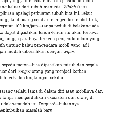
aja yang jadi masalah macam plastik dan lain
ang keluar dari tubuh manusia.
Which is
itu
m
pikiran apalagi perbuatan
tubuh kita ini. Sebut
 yang jika dibuang sembari mengendari mobil, truk,
cepatan 100 km/jam—tanpa peduli di belakang ada
 dapat dipastikan lendir-lendir itu akan terbawa
ng, hingga parahnya terkena pengendara lain yang
sih untung kalau pengendara mobil yang jadi
egan mudah dibersihkan dengan
wiper
.
 sepeda motor—bisa dipastikan misuh dan segala
luar dari
congor
orang yang menjadi korban
oh terhadap lingkungan sekitar.
sarang terlalu lama di dalam diri atau mobilnya dan
tanpa memperdulikan ekosistem dan orang di
, tidak semudah itu, Ferguso!—bukannya
menimbulkan masalah baru.