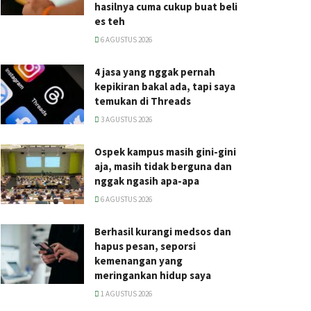
hasilnya cuma cukup buat beli
es teh
6 AGUSTUS 2026
4 jasa yang nggak pernah
kepikiran bakal ada, tapi saya
temukan di Threads
3 AGUSTUS 2026
Ospek kampus masih gini-gini
aja, masih tidak berguna dan
nggak ngasih apa-apa
6 AGUSTUS 2026
Berhasil kurangi medsos dan
hapus pesan, seporsi
kemenangan yang
meringankan hidup saya
1 AGUSTUS 2026