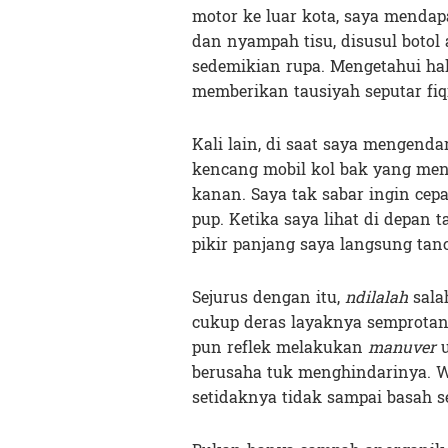
motor ke luar kota, saya mendapa
dan nyampah tisu, disusul botol
sedemikian rupa. Mengetahui hal
memberikan tausiyah seputar fiq
Kali lain, di saat saya mengenda
kencang mobil kol bak yang meng
kanan. Saya tak sabar ingin cep
pup. Ketika saya lihat di depan
pikir panjang saya langsung tanc
Sejurus dengan itu,
ndilalah
sala
cukup deras layaknya semprota
pun reflek melakukan
manuver
u
berusaha tuk menghindarinya. Wa
setidaknya tidak sampai basah s