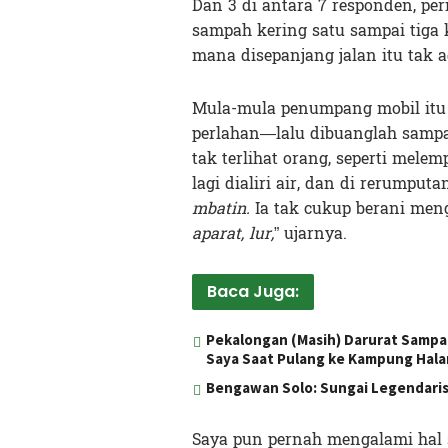
Dan 3 di antara 7 responden, p
sampah kering satu sampai tiga 
mana disepanjang jalan itu tak
Mula-mula penumpang mobil it
perlahan—lalu dibuanglah sampa
tak terlihat orang, seperti mele
lagi dialiri air, dan di rerumput
mbatin.
Ia tak cukup berani men
aparat, lur,
” ujarnya.
Baca Juga:
Pekalongan (Masih) Darurat Sampa
Saya Saat Pulang ke Kampung Hal
Bengawan Solo: Sungai Legendari
Saya pun pernah mengalami hal 