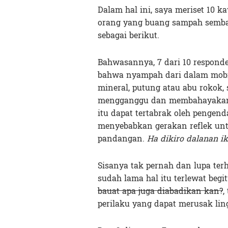
Dalam hal ini, saya meriset 10 
orang yang buang sampah sembar
sebagai berikut.
Bahwasannya, 7 dari 10 respond
bahwa nyampah dari dalam mobil,
mineral, putung atau abu rokok,
mengganggu dan membahayakan 
itu dapat tertabrak oleh pengend
menyebabkan gerakan reflek un
pandangan.
Ha dikiro dalanan i
Sisanya tak pernah dan lupa ter
sudah lama hal itu terlewat beg
bauat apa juga diabadikan kan?
,
perilaku yang dapat merusak l