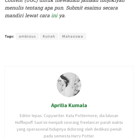
Content (UGC) untuk mewadahi jamaah mojokiyah
menulis tentang apa pun. Submit esaimu secara
mandiri lewat cara
ini
ya.
Terakhir diperbarui pada 20 November 2019 oleh
Audian Laili
Tags:
ambisius
Kuliah
Mahasiswa
Aprilia Kumala
Editor lepas. Copywriter. Kata Pottermore, dia lulusan
Hufflepuff. Saat ini menjadi seorang freelancer paruh waktu
yang operasional hidupnya didorong oleh dedikasi penuh
pada semesta Harry Potter.